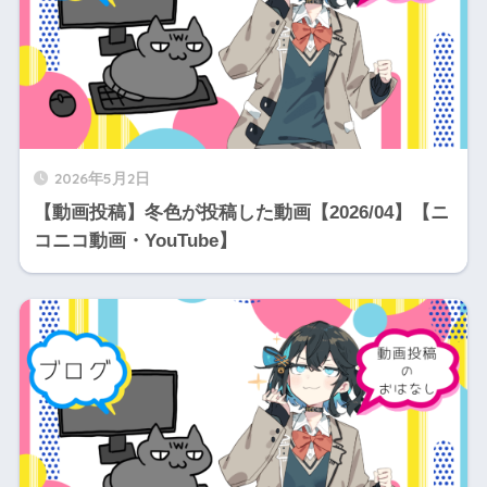
2026年5月2日
【動画投稿】冬色が投稿した動画【2026/04】【ニ
コニコ動画・YouTube】