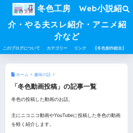
冬色工房 Web小説紹
介・やる夫スレ紹介・アニメ紹
介など
このブログについて
カテゴリー
リンク
【冬色創作総合】
ホーム
趣味の話
「冬色動画投稿」の記事一覧
冬色の投稿した動画のお話。
主にニコニコ動画やYouTubeに投稿した冬色の動画
を軽く紹介します。