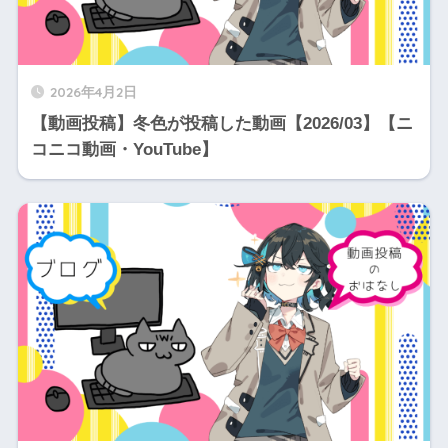
2026年4月2日
【動画投稿】冬色が投稿した動画【2026/03】【ニ
コニコ動画・YouTube】