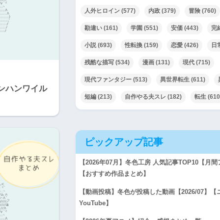
人外ヒロイン
(577)
内政
(379)
冒険
(760)
勘違い
(161)
学園
(551)
安価
(443)
完
小説
(693)
性転換
(159)
恋愛
(426)
日
残酷な描写
(534)
漫画
(131)
現代
(715)
現代ファンタジー
(513)
異世界転生
(611)
ンハンワイル
短編
(213)
自作やる夫スレ
(182)
転生
(610
ピックアップ記事
【2026年07月】冬色工房 人気記事TOP10【
【おすすめ作品まとめ】
【動画投稿】冬色が投稿した動画【2026/07】
YouTube】