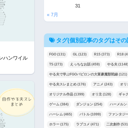
31
« 7月
タグ(個別記事のタグはその
FGO
(131)
GL
(123)
R15
(373)
R18
(4
ンハンワイル
TS
(273)
えっちなお話
(459)
やる夫
(1148
やる夫で学ぶFGOバビロンの大富豪魔獣戦線
(121)
やる夫スレまとめ
(176)
アニメ
(243)
オリ
オリジナル作品
(1399)
オリ主
(128)
ギャ
ゲーム
(384)
ダンジョン
(254)
ハーメルン
ハーレム
(465)
バトル
(1099)
ファンタジ
ホラー
(175)
ラブコメ
(471)
二次創作
(531