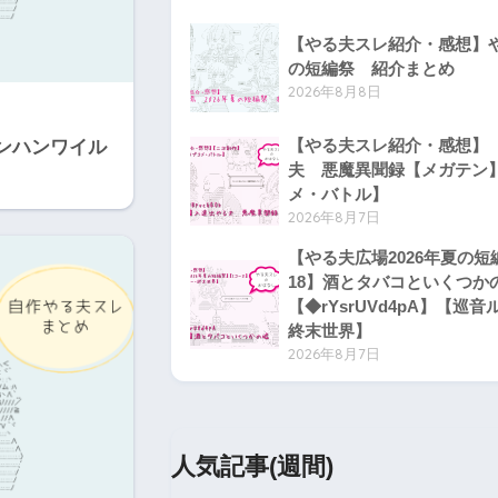
【やる夫スレ紹介・感想】や
の短編祭 紹介まとめ
2026年8月8日
【やる夫スレ紹介・感想】【
ンハンワイル
夫 悪魔異聞録【メガテン
メ・バトル】
2026年8月7日
【やる夫広場2026年夏の短
18】酒とタバコといくつか
【◆rYsrUVd4pA】【巡
終末世界】
2026年8月7日
人気記事(週間)