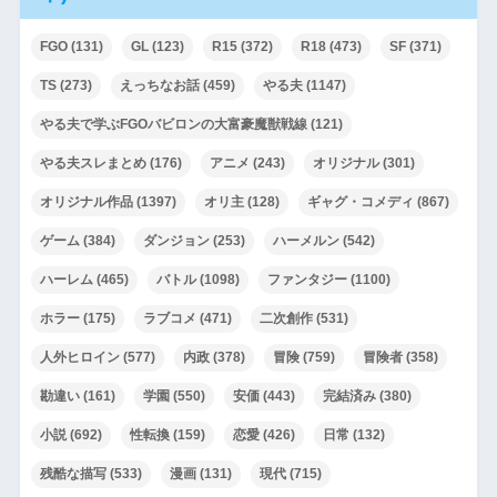
FGO
(131)
GL
(123)
R15
(372)
R18
(473)
SF
(371)
TS
(273)
えっちなお話
(459)
やる夫
(1147)
やる夫で学ぶFGOバビロンの大富豪魔獣戦線
(121)
やる夫スレまとめ
(176)
アニメ
(243)
オリジナル
(301)
オリジナル作品
(1397)
オリ主
(128)
ギャグ・コメディ
(867)
ゲーム
(384)
ダンジョン
(253)
ハーメルン
(542)
ハーレム
(465)
バトル
(1098)
ファンタジー
(1100)
ホラー
(175)
ラブコメ
(471)
二次創作
(531)
人外ヒロイン
(577)
内政
(378)
冒険
(759)
冒険者
(358)
勘違い
(161)
学園
(550)
安価
(443)
完結済み
(380)
小説
(692)
性転換
(159)
恋愛
(426)
日常
(132)
残酷な描写
(533)
漫画
(131)
現代
(715)