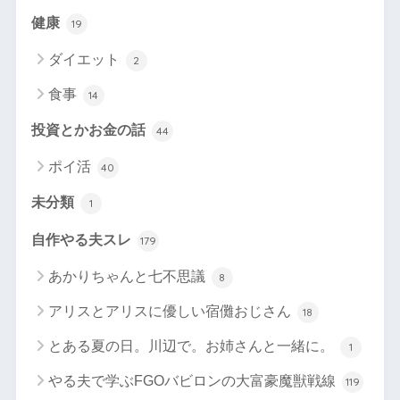
健康
19
ダイエット
2
食事
14
投資とかお金の話
44
ポイ活
40
未分類
1
自作やる夫スレ
179
あかりちゃんと七不思議
8
アリスとアリスに優しい宿儺おじさん
18
とある夏の日。川辺で。お姉さんと一緒に。
1
やる夫で学ぶFGOバビロンの大富豪魔獣戦線
119