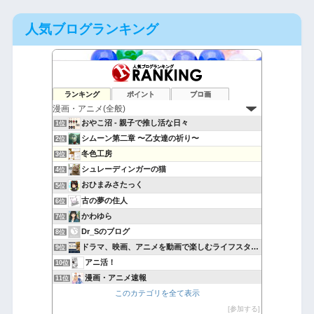
人気ブログランキング
ランキング
ポイント
ブロ画
おやこ沼 - 親子で推し活な日々
1位
シムーン第二章 〜乙女達の祈り〜
2位
冬色工房
3位
シュレーディンガーの猫
4位
おひまみさたっく
5位
古の夢の住人
6位
かわゆら
7位
Dr_Sのブログ
8位
ドラマ、映画、アニメを動画で楽しむライフスタイル
9位
アニ活！
10位
漫画・アニメ速報
11位
このカテゴリを全て表示
たつみんの気ままな喫茶店
12位
悪魔と天使と快楽主義者
参加する
13位