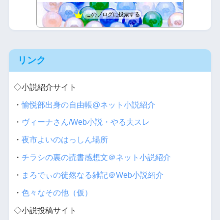
バカには見えない服はバカに裸を見られる服
14位
このブログに投票する
完全趣味（裏）
15位
リンク
◇小説紹介サイト
・
愉悦部出身の自由帳@ネット小説紹介
・
ヴィーナさん/Web小説・やる夫スレ
・
夜市よいのはっしん場所
・
チラシの裏の読書感想文＠ネット小説紹介
・
まろでぃの徒然なる雑記＠Web小説紹介
・
色々なその他（仮）
◇小説投稿サイト