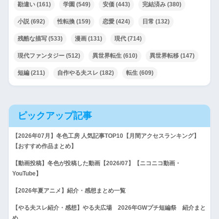
勘違い
(161)
学園
(549)
安価
(443)
完結済み
(380)
小説
(692)
性転換
(159)
恋愛
(424)
日常
(132)
残酷な描写
(533)
漫画
(131)
現代
(714)
現代ファンタジー
(512)
異世界転生
(610)
異世界転移
(147)
短編
(211)
自作やる夫スレ
(182)
転生
(609)
ピックアップ記事
【2026年07月】冬色工房 人気記事TOP10【月間アクセスランキング】
【おすすめ作品まとめ】
【動画投稿】冬色が投稿した動画【2026/07】【ニコニコ動画・
YouTube】
【2026年夏アニメ】紹介・感想まとめ一覧
【やる夫スレ紹介・感想】やる夫広場 2026年GWプチ短編祭 紹介まと
め