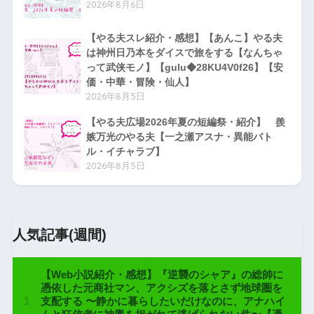
2026年8月6日
【やる夫スレ紹介・感想】【あんこ】やる夫
は神州日乃本をダイスで旅をする【なんちゃ
って武侠モノ】【gulu◆28KU4V0f26】【安
価・中華・冒険・仙人】
2026年8月5日
【やる夫広場2026年夏の短編祭・紹介】 羨
嫉万光のやる夫【一之瀬アスナ・異能バト
ル・イチャラブ】
2026年8月5日
人気記事(週間)