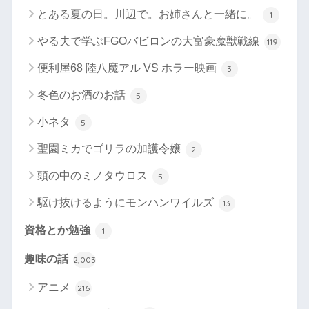
とある夏の日。川辺で。お姉さんと一緒に。
1
やる夫で学ぶFGOバビロンの大富豪魔獣戦線
119
便利屋68 陸八魔アル VS ホラー映画
3
冬色のお酒のお話
5
小ネタ
5
聖園ミカでゴリラの加護令嬢
2
頭の中のミノタウロス
5
駆け抜けるようにモンハンワイルズ
13
資格とか勉強
1
趣味の話
2,003
アニメ
216