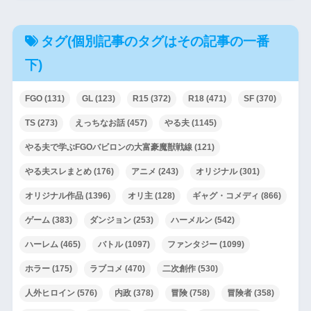
タグ(個別記事のタグはその記事の一番
下)
FGO
(131)
GL
(123)
R15
(372)
R18
(471)
SF
(370)
TS
(273)
えっちなお話
(457)
やる夫
(1145)
やる夫で学ぶFGOバビロンの大富豪魔獣戦線
(121)
やる夫スレまとめ
(176)
アニメ
(243)
オリジナル
(301)
オリジナル作品
(1396)
オリ主
(128)
ギャグ・コメディ
(866)
ゲーム
(383)
ダンジョン
(253)
ハーメルン
(542)
ハーレム
(465)
バトル
(1097)
ファンタジー
(1099)
ホラー
(175)
ラブコメ
(470)
二次創作
(530)
人外ヒロイン
(576)
内政
(378)
冒険
(758)
冒険者
(358)