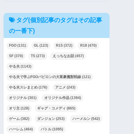
タグ(個別記事のタグはその記事
の一番下)
FGO
(131)
GL
(123)
R15
(372)
R18
(470)
SF
(370)
TS
(273)
えっちなお話
(457)
やる夫
(1143)
やる夫で学ぶFGOバビロンの大富豪魔獣戦線
(121)
やる夫スレまとめ
(176)
アニメ
(243)
オリジナル
(301)
オリジナル作品
(1394)
オリ主
(128)
ギャグ・コメディ
(865)
ゲーム
(382)
ダンジョン
(253)
ハーメルン
(542)
ハーレム
(464)
バトル
(1095)