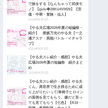
で旅をする【なんちゃって武侠モ
ノ】【gulu◆28KU4V0f26】【安
価・中華・冒険・仙人】
2026年8月5日
【やる夫広場2026年夏の短編祭・
紹介】 羨嫉万光のやる夫【一之
瀬アスナ・異能バトル・イチャラ
ブ】
2026年8月5日
【やる夫スレ紹介・感想】やる夫
広場2026年夏の短編祭 紹介まと
め
2026年8月5日
【やる夫スレ紹介・感想】やる夫
くん、異世界で生き残るために成
り上がりたいって/車椅子ヒロイン
の面倒を見てもらう。嫌だと言っ
ても見てもらう【七色】【R18・
安価・集団転移・チート】