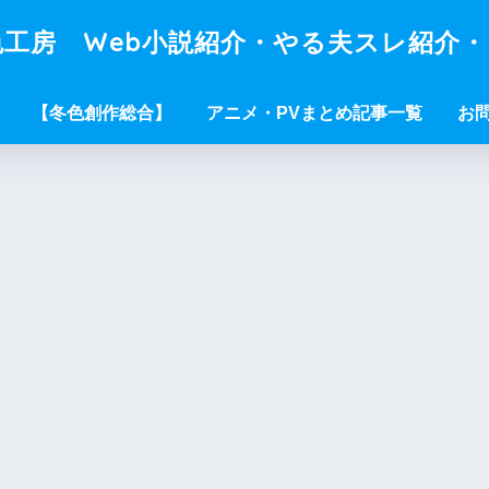
工房 Web小説紹介・やる夫スレ紹介
【冬色創作総合】
アニメ・PVまとめ記事一覧
お