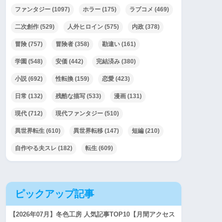
ファンタジー
(1097)
ホラー
(175)
ラブコメ
(469)
二次創作
(529)
人外ヒロイン
(575)
内政
(378)
冒険
(757)
冒険者
(358)
勘違い
(161)
学園
(548)
安価
(442)
完結済み
(380)
小説
(692)
性転換
(159)
恋愛
(423)
日常
(132)
残酷な描写
(533)
漫画
(131)
現代
(712)
現代ファンタジー
(510)
異世界転生
(610)
異世界転移
(147)
短編
(210)
自作やる夫スレ
(182)
転生
(609)
ピックアップ記事
【2026年07月】冬色工房 人気記事TOP10【月間アクセス