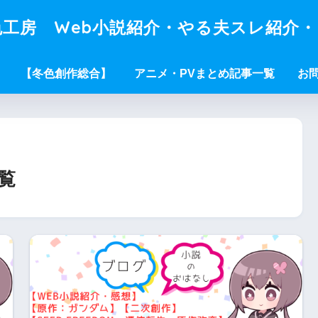
工房 Web小説紹介・やる夫スレ紹介
【冬色創作総合】
アニメ・PVまとめ記事一覧
お
覧