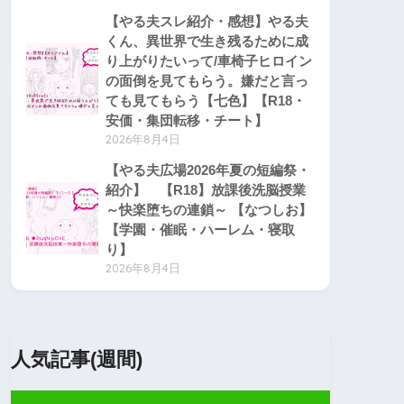
【やる夫スレ紹介・感想】やる夫
くん、異世界で生き残るために成
り上がりたいって/車椅子ヒロイン
の面倒を見てもらう。嫌だと言っ
ても見てもらう【七色】【R18・
安価・集団転移・チート】
2026年8月4日
【やる夫広場2026年夏の短編祭・
紹介】 【R18】放課後洗脳授業
～快楽堕ちの連鎖～ 【なつしお】
【学園・催眠・ハーレム・寝取
り】
2026年8月4日
人気記事(週間)