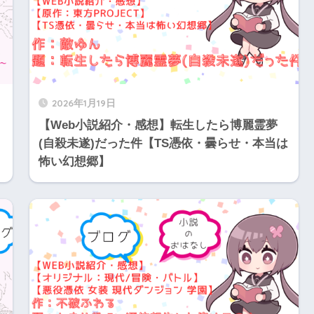
2026年1月19日
ム
【Web小説紹介・感想】転生したら博麗霊夢
(自殺未遂)だった件【TS憑依・曇らせ・本当は
怖い幻想郷】