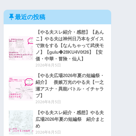
最近の投稿
【やる夫スレ紹介・感想】【あん
こ】やる夫は神州日乃本をダイス
で旅をする【なんちゃって武侠モ
ノ】【gulu◆28KU4V0f26】【安
価・中華・冒険・仙人】
2026年8月5日
【やる夫広場2026年夏の短編祭・
紹介】 羨嫉万光のやる夫【一之
瀬アスナ・異能バトル・イチャラ
ブ】
2026年8月5日
【やる夫スレ紹介・感想】やる夫
広場2026年夏の短編祭 紹介まと
め
2026年8月5日