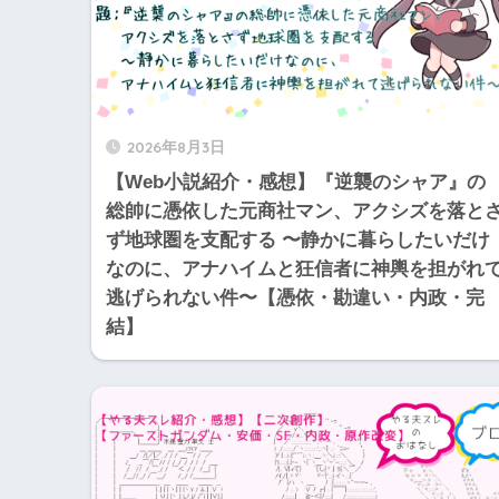
2026年8月3日
【Web小説紹介・感想】『逆襲のシャア』の
総帥に憑依した元商社マン、アクシズを落と
ず地球圏を支配する 〜静かに暮らしたいだけ
なのに、アナハイムと狂信者に神輿を担がれ
逃げられない件〜【憑依・勘違い・内政・完
結】