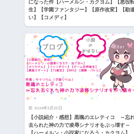
になった件【ハーメルン・カクヨム】【悪役
生】【学園ファンタジー】【原作改変】【勘
い】【コメディ】
2024年3月25日
【小説紹介・感想】黒颯のエレティコ ～忘
去られた神の力で凌辱シナリオをぶっ壊す～
【ハーメルン・小説家になろう・カクヨム】