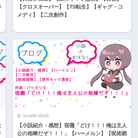
界
【クロスオーバー】【TS転生】【ギャグ・コ
メディ】【二次創作】
2024年1月8日
士
【小説紹介・感想】宿儺「どけ！！！俺は主人
ジ
公の相棒だぞ！！！」【ハーメルン】【呪術廻