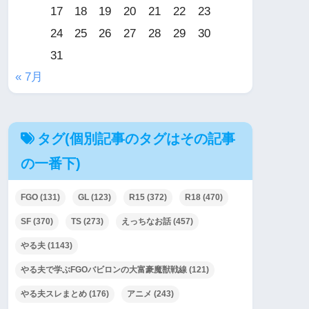
17
18
19
20
21
22
23
24
25
26
27
28
29
30
31
« 7月
タグ(個別記事のタグはその記事
の一番下)
FGO
(131)
GL
(123)
R15
(372)
R18
(470)
SF
(370)
TS
(273)
えっちなお話
(457)
やる夫
(1143)
やる夫で学ぶFGOバビロンの大富豪魔獣戦線
(121)
やる夫スレまとめ
(176)
アニメ
(243)