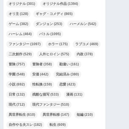
オリジナル
(301)
オリジナル作品
(1394)
オリ主
(128)
ギャグ・コメディ
(865)
ゲーム
(382)
ダンジョン
(253)
ハーメルン
(542)
ハーレム
(464)
バトル
(1095)
ファンタジー
(1097)
ホラー
(175)
ラブコメ
(469)
二次創作
(529)
人外ヒロイン
(575)
内政
(378)
冒険
(757)
冒険者
(358)
勘違い
(161)
学園
(548)
安価
(442)
完結済み
(380)
小説
(692)
性転換
(159)
恋愛
(423)
日常
(132)
残酷な描写
(533)
漫画
(131)
現代
(712)
現代ファンタジー
(510)
異世界転生
(610)
異世界転移
(147)
短編
(210)
自作やる夫スレ
(182)
転生
(609)