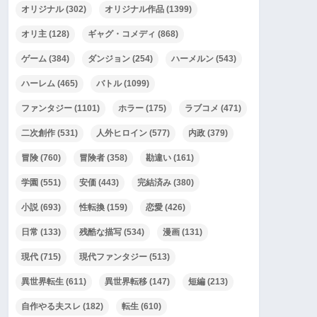
オリジナル
(302)
オリジナル作品
(1399)
オリ主
(128)
ギャグ・コメディ
(868)
ゲーム
(384)
ダンジョン
(254)
ハーメルン
(543)
ハーレム
(465)
バトル
(1099)
ファンタジー
(1101)
ホラー
(175)
ラブコメ
(471)
二次創作
(531)
人外ヒロイン
(577)
内政
(379)
冒険
(760)
冒険者
(358)
勘違い
(161)
学園
(551)
安価
(443)
完結済み
(380)
小説
(693)
性転換
(159)
恋愛
(426)
日常
(133)
残酷な描写
(534)
漫画
(131)
現代
(715)
現代ファンタジー
(513)
異世界転生
(611)
異世界転移
(147)
短編
(213)
自作やる夫スレ
(182)
転生
(610)