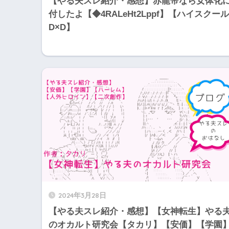
【やる夫スレ紹介・感想】赤龍帝なら女体化
付したよ【◆4RALeHt2Lppf】【ハイスクール
D×D】
2024年3月28日
【やる夫スレ紹介・感想】【女神転生】やる
のオカルト研究会【タカリ】【安価】【学園