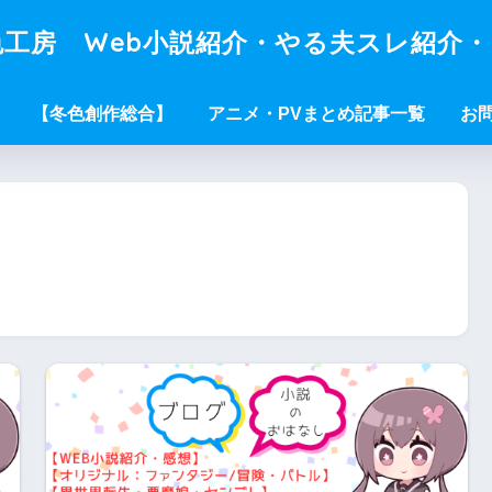
工房 Web小説紹介・やる夫スレ紹介
【冬色創作総合】
アニメ・PVまとめ記事一覧
お