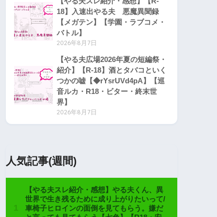
【やる夫スレ紹介・感想】【R-
18】入速出やる夫 悪魔異聞録
【メガテン】【学園・ラブコメ・
バトル】
2026年8月7日
【やる夫広場2026年夏の短編祭・
紹介】【R-18】酒とタバコといく
つかの嘘【◆rYsrUVd4pA】【巡
音ルカ・R18・ビター・終末世
界】
2026年8月7日
人気記事(週間)