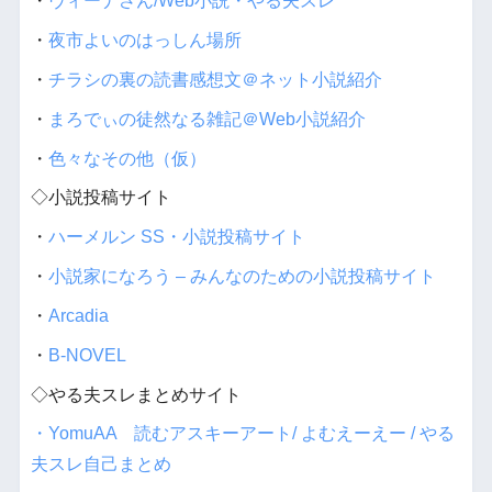
・
ヴィーナさん/Web小説・やる夫スレ
・
夜市よいのはっしん場所
・
チラシの裏の読書感想文＠ネット小説紹介
・
まろでぃの徒然なる雑記＠Web小説紹介
・
色々なその他（仮）
◇小説投稿サイト
・
ハーメルン SS・小説投稿サイト
・
小説家になろう – みんなのための小説投稿サイト
・
Arcadia
・
B-NOVEL
◇やる夫スレまとめサイト
・YomuAA 読むアスキーアート/ よむえーえー / やる
夫スレ自己まとめ