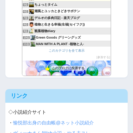
ちょっとタイム
5位
潮風とユッカときどきサボテン
6位
デルオの多肉日記 - 楽天ブログ
7位
植物と生きる幸福(生福[セイフク])
8位
観葉植物diary
9位
Green Goods グリーングッズ
10位
MAN WITH A PLANT -植物と人-
11位
このカテゴリを全て表示
おもいつかない
12位
多肉植物・サボテンの種類、一覧と育て方 図鑑サイト｜TA29
参加する
13位
アボタリアンのアボカド生活
14位
このブログに投票する
Yubisakino Jyunin
15位
リンク
◇小説紹介サイト
・
愉悦部出身の自由帳@ネット小説紹介