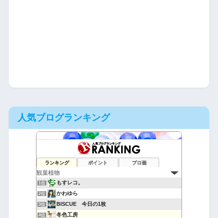
人気ブログランキング
ランキング
ポイント
ブロ画
もすレコ。
1位
かわゆら
2位
BISCUE 今日の1枚
3位
冬色工房
4位