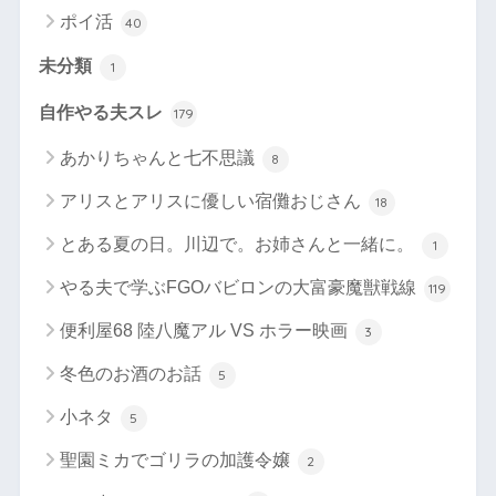
ポイ活
40
未分類
1
自作やる夫スレ
179
あかりちゃんと七不思議
8
アリスとアリスに優しい宿儺おじさん
18
とある夏の日。川辺で。お姉さんと一緒に。
1
やる夫で学ぶFGOバビロンの大富豪魔獣戦線
119
便利屋68 陸八魔アル VS ホラー映画
3
冬色のお酒のお話
5
小ネタ
5
聖園ミカでゴリラの加護令嬢
2