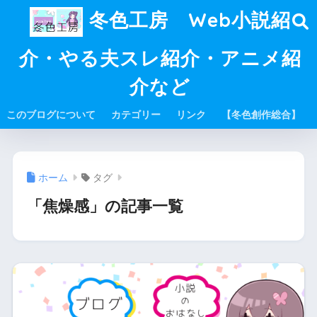
冬色工房 Web小説紹
介・やる夫スレ紹介・アニメ紹
介など
このブログについて
カテゴリー
リンク
【冬色創作総合】
ホーム
タグ
「焦燥感」の記事一覧