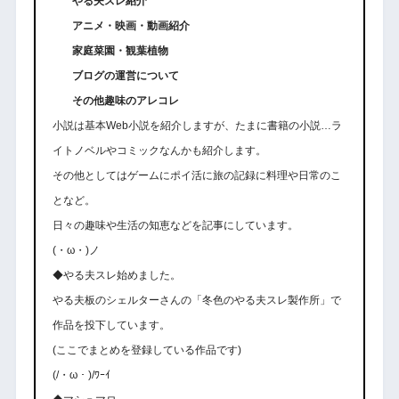
やる夫スレ紹介
アニメ・映画・動画紹介
家庭菜園・観葉植物
ブログの運営について
その他趣味のアレコレ
小説は基本Web小説を紹介しますが、たまに書籍の小説…ラ
イトノベルやコミックなんかも紹介します。
その他としてはゲームにポイ活に旅の記録に料理や日常のこ
となど。
日々の趣味や生活の知恵などを記事にしています。
(・ω・)ノ
◆やる夫スレ始めました。
やる夫板のシェルターさんの「冬色のやる夫スレ製作所」で
作品を投下しています。
(ここでまとめを登録している作品です)
(/・ω・)/ﾜｰｲ