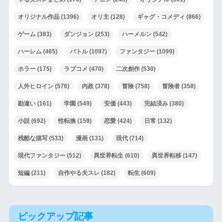
オリジナル作品
(1396)
オリ主
(128)
ギャグ・コメディ
(866)
ゲーム
(383)
ダンジョン
(253)
ハーメルン
(542)
ハーレム
(465)
バトル
(1097)
ファンタジー
(1099)
ホラー
(175)
ラブコメ
(470)
二次創作
(530)
人外ヒロイン
(576)
内政
(378)
冒険
(758)
冒険者
(358)
勘違い
(161)
学園
(549)
安価
(443)
完結済み
(380)
小説
(692)
性転換
(159)
恋愛
(424)
日常
(132)
残酷な描写
(533)
漫画
(131)
現代
(714)
現代ファンタジー
(512)
異世界転生
(610)
異世界転移
(147)
短編
(211)
自作やる夫スレ
(182)
転生
(609)
ピックアップ記事