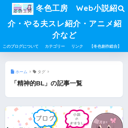
冬色工房 Web小説紹
介・やる夫スレ紹介・アニメ紹
介など
このブログについて
カテゴリー
リンク
【冬色創作総合】
ホーム
タグ
「精神的BL」の記事一覧