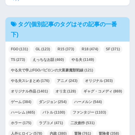
タグ(個別記事のタグはその記事の一番
下)
FGO
(131)
GL
(123)
R15
(373)
R18
(474)
SF
(371)
TS
(273)
えっちなお話
(460)
やる夫
(1149)
やる夫で学ぶFGOバビロンの大富豪魔獣戦線
(121)
やる夫スレまとめ
(176)
アニメ
(243)
オリジナル
(303)
オリジナル作品
(1401)
オリ主
(128)
ギャグ・コメディ
(869)
ゲーム
(384)
ダンジョン
(254)
ハーメルン
(544)
ハーレム
(465)
バトル
(1100)
ファンタジー
(1103)
ホラー
(175)
ラブコメ
(471)
二次創作
(531)
人外ヒロイン
(578)
内政
(380)
冒険
(761)
冒険者
(358)