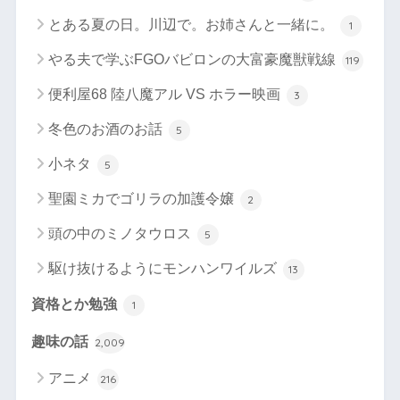
とある夏の日。川辺で。お姉さんと一緒に。
1
やる夫で学ぶFGOバビロンの大富豪魔獣戦線
119
便利屋68 陸八魔アル VS ホラー映画
3
冬色のお酒のお話
5
小ネタ
5
聖園ミカでゴリラの加護令嬢
2
頭の中のミノタウロス
5
駆け抜けるようにモンハンワイルズ
13
資格とか勉強
1
趣味の話
2,009
アニメ
216