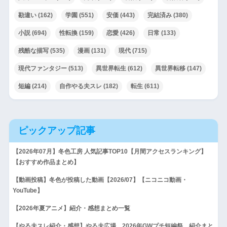
勘違い
(162)
学園
(551)
安価
(443)
完結済み
(380)
小説
(694)
性転換
(159)
恋愛
(426)
日常
(133)
残酷な描写
(535)
漫画
(131)
現代
(715)
現代ファンタジー
(513)
異世界転生
(612)
異世界転移
(147)
短編
(214)
自作やる夫スレ
(182)
転生
(611)
ピックアップ記事
【2026年07月】冬色工房 人気記事TOP10【月間アクセスランキング】
【おすすめ作品まとめ】
【動画投稿】冬色が投稿した動画【2026/07】【ニコニコ動画・
YouTube】
【2026年夏アニメ】紹介・感想まとめ一覧
【やる夫スレ紹介・感想】やる夫広場 2026年GWプチ短編祭 紹介まと