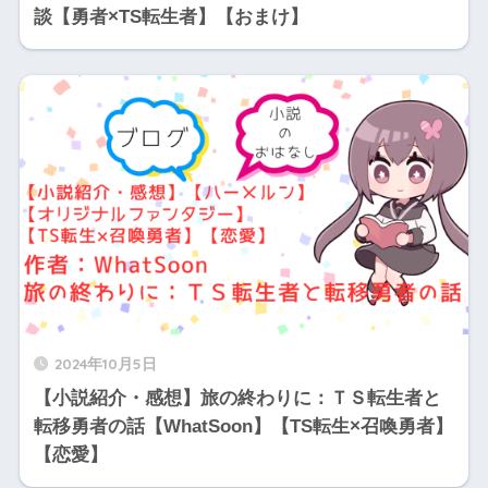
談【勇者×TS転生者】【おまけ】
2024年10月5日
【小説紹介・感想】旅の終わりに：ＴＳ転生者と
転移勇者の話【WhatSoon】【TS転生×召喚勇者】
【恋愛】