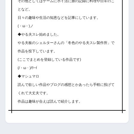
その他としてはゲームにポイ活に旅の記録に料理や日常のこ
となど。
日々の趣味や生活の知恵などを記事にしています。
(・ω・)ノ
◆やる夫スレ始めました。
やる夫板のシェルターさんの「冬色のやる夫スレ製作所」で
作品を投下しています。
(ここでまとめを登録している作品です)
(/・ω・)/ﾜｰｲ
◆マシュマロ
読んで欲しい作品やブログの感想とかあったら手軽に投げて
くれて大丈夫です。
作品は趣味が合えば読んで紹介します。