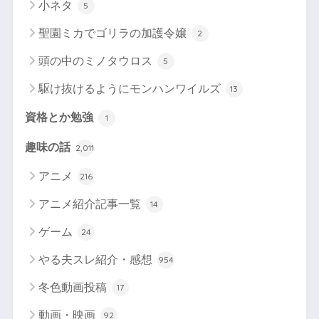
小ネタ
5
聖園ミカでゴリラの加護令嬢
2
頭の中のミノタウロス
5
駆け抜けるようにモンハンワイルズ
13
資格とか勉強
1
趣味の話
2,011
アニメ
216
アニメ紹介記事一覧
14
ゲーム
24
やる夫スレ紹介・感想
954
冬色動画投稿
17
動画・映画
92