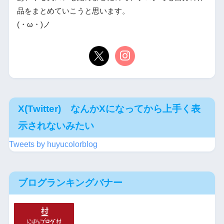
品をまとめていこうと思います。
(・ω・)ノ
X(Twitter) なんかXになってから上手く表
示されないみたい
Tweets by huyucolorblog
ブログランキングバナー