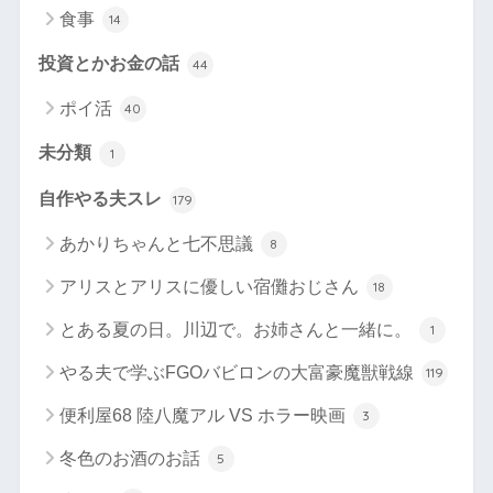
食事
14
投資とかお金の話
44
ポイ活
40
未分類
1
自作やる夫スレ
179
あかりちゃんと七不思議
8
アリスとアリスに優しい宿儺おじさん
18
とある夏の日。川辺で。お姉さんと一緒に。
1
やる夫で学ぶFGOバビロンの大富豪魔獣戦線
119
便利屋68 陸八魔アル VS ホラー映画
3
冬色のお酒のお話
5