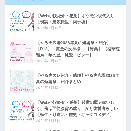
【Web小説紹介・感想】ポケモン現代入り
【現実・憑依転生・掲示板】
2026年8月10日
【やる夫広場2026年夏の短編祭・紹介】
【R18】～黄金の女神様～ 【胃薬】 【桂華院
瑠奈・年の差・純愛・ビター】
2026年8月10日
【やる夫スレ紹介・感想】やる夫広場2026年
夏の短編祭 紹介まとめ
2026年8月10日
【Web小説紹介・感想】後世の歴史家いわ
く、俺は面従腹背の成り上がり復讐者らしい
【転生・勘違い・歴史・ギャグコメディ】
2026年8月9日