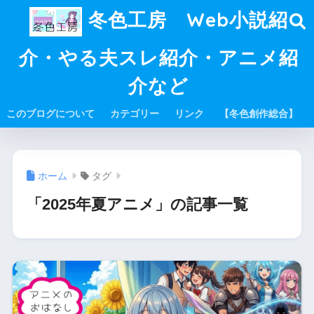
冬色工房 Web小説紹
介・やる夫スレ紹介・アニメ紹
介など
このブログについて
カテゴリー
リンク
【冬色創作総合】
ホーム
タグ
「2025年夏アニメ」の記事一覧