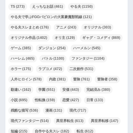
TS
(273)
えっちなお話
(461)
やる夫
(1150)
やる夫で学ぶFGOバビロンの大富豪魔獣戦線
(121)
やる夫スレまとめ
(176)
アニメ
(243)
オリジナル
(303)
オリジナル作品
(1402)
オリ主
(129)
ギャグ・コメディ
(869)
ゲーム
(385)
ダンジョン
(254)
ハーメルン
(545)
ハーレム
(465)
バトル
(1100)
ファンタジー
(1104)
ホラー
(175)
ラブコメ
(472)
二次創作
(531)
人外ヒロイン
(578)
内政
(381)
冒険
(761)
冒険者
(358)
勘違い
(162)
学園
(551)
安価
(443)
完結済み
(380)
小説
(695)
性転換
(159)
恋愛
(427)
日常
(133)
残酷な描写
(536)
漫画
(131)
現代
(717)
現代ファンタジー
(514)
異世界転生
(613)
異世界転移
(147)
短編
(215)
自作やる夫スレ
(182)
転生
(612)