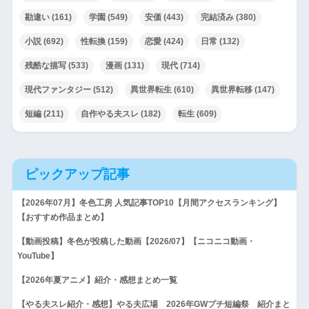
勘違い
(161)
学園
(549)
安価
(443)
完結済み
(380)
小説
(692)
性転換
(159)
恋愛
(424)
日常
(132)
残酷な描写
(533)
漫画
(131)
現代
(714)
現代ファンタジー
(512)
異世界転生
(610)
異世界転移
(147)
短編
(211)
自作やる夫スレ
(182)
転生
(609)
ピックアップ記事
【2026年07月】冬色工房 人気記事TOP10【月間アクセスランキング】
【おすすめ作品まとめ】
【動画投稿】冬色が投稿した動画【2026/07】【ニコニコ動画・
YouTube】
【2026年夏アニメ】紹介・感想まとめ一覧
【やる夫スレ紹介・感想】やる夫広場 2026年GWプチ短編祭 紹介まと