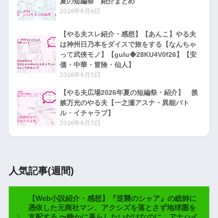
夏の短編祭 紹介まとめ
2026年8月6日
【やる夫スレ紹介・感想】【あんこ】やる夫
は神州日乃本をダイスで旅をする【なんちゃ
って武侠モノ】【gulu◆28KU4V0f26】【安
価・中華・冒険・仙人】
2026年8月5日
【やる夫広場2026年夏の短編祭・紹介】 羨
嫉万光のやる夫【一之瀬アスナ・異能バト
ル・イチャラブ】
2026年8月5日
人気記事(週間)