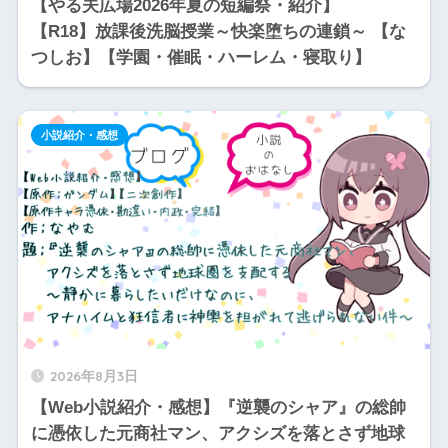
【やる夫広場2026年夏の短編祭・紹介】
【R18】放課後洗脳授業～快楽堕ちの連鎖～ 【な
つしお】【学園・催眠・ハーレム・寝取り】
小説紹介・感想
2026年8月3日
【Web小説紹介・感想】『逆襲のシャア』の総帥
に憑依した元商社マン、アクシズを落とさず地球