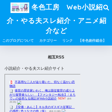
冬色工房 Web小説紹
介・やる夫スレ紹介・アニメ紹
介など
このブログについて
カテゴリー
リンク
【冬色創作総合】
相互RSS
小説紹介・やる夫スレ紹介サイト