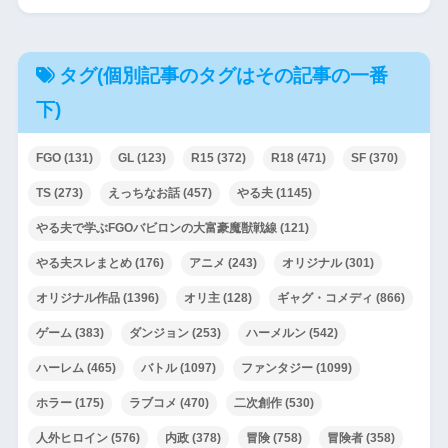
タグ(個別記事のタグはその記事の一番
下)
FGO
(131)
GL
(123)
R15
(372)
R18
(471)
SF
(370)
TS
(273)
えっちなお話
(457)
やる夫
(1145)
やる夫で学ぶFGOバビロンの大富豪魔獣戦線
(121)
やる夫スレまとめ
(176)
アニメ
(243)
オリジナル
(301)
オリジナル作品
(1396)
オリ主
(128)
ギャグ・コメディ
(866)
ゲーム
(383)
ダンジョン
(253)
ハーメルン
(542)
ハーレム
(465)
バトル
(1097)
ファンタジー
(1099)
ホラー
(175)
ラブコメ
(470)
二次創作
(530)
人外ヒロイン
(576)
内政
(378)
冒険
(758)
冒険者
(358)