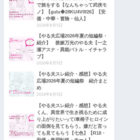
で旅をする【なんちゃって武侠モ
ノ】【gulu◆28KU4V0f26】【安
価・中華・冒険・仙人】
2026年8月5日
【やる夫広場2026年夏の短編祭・
紹介】 羨嫉万光のやる夫【一之
瀬アスナ・異能バトル・イチャラ
ブ】
2026年8月5日
【やる夫スレ紹介・感想】やる夫
広場2026年夏の短編祭 紹介まと
め
2026年8月5日
【やる夫スレ紹介・感想】やる夫
くん、異世界で生き残るために成
り上がりたいって/車椅子ヒロイン
の面倒を見てもらう。嫌だと言っ
ても見てもらう【七色】【R18・
安価・集団転移・チート】