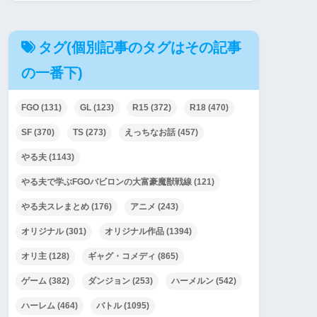
タグ(個別記事のタグはその記事
の一番下)
FGO
(131)
GL
(123)
R15
(372)
R18
(470)
SF
(370)
TS
(273)
えっちなお話
(457)
やる夫
(1143)
やる夫で学ぶFGOバビロンの大富豪魔獣戦線
(121)
やる夫スレまとめ
(176)
アニメ
(243)
オリジナル
(301)
オリジナル作品
(1394)
オリ主
(128)
ギャグ・コメディ
(865)
ゲーム
(382)
ダンジョン
(253)
ハーメルン
(542)
ハーレム
(464)
バトル
(1095)