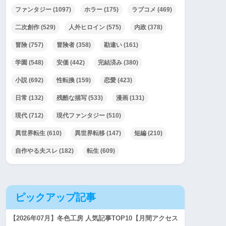
ファンタジー
(1097)
ホラー
(175)
ラブコメ
(469)
二次創作
(529)
人外ヒロイン
(575)
内政
(378)
冒険
(757)
冒険者
(358)
勘違い
(161)
学園
(548)
安価
(442)
完結済み
(380)
小説
(692)
性転換
(159)
恋愛
(423)
日常
(132)
残酷な描写
(533)
漫画
(131)
現代
(712)
現代ファンタジー
(510)
異世界転生
(610)
異世界転移
(147)
短編
(210)
自作やる夫スレ
(182)
転生
(609)
ピックアップ記事
【2026年07月】冬色工房 人気記事TOP10【月間アクセス