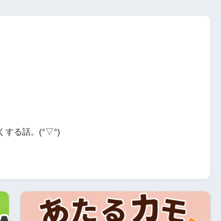
る話。(°▽°)