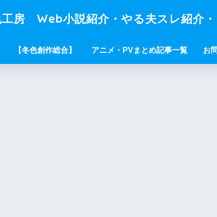
工房 Web小説紹介・やる夫スレ紹介
【冬色創作総合】
アニメ・PVまとめ記事一覧
お