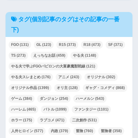
タグ(個別記事のタグはその記事の一番
下)
FGO
(131)
GL
(123)
R15
(373)
R18
(473)
SF
(371)
TS
(273)
えっちなお話
(459)
やる夫
(1148)
やる夫で学ぶFGOバビロンの大富豪魔獣戦線
(121)
やる夫スレまとめ
(176)
アニメ
(243)
オリジナル
(302)
オリジナル作品
(1399)
オリ主
(128)
ギャグ・コメディ
(868)
ゲーム
(384)
ダンジョン
(254)
ハーメルン
(543)
ハーレム
(465)
バトル
(1099)
ファンタジー
(1101)
ホラー
(175)
ラブコメ
(471)
二次創作
(531)
人外ヒロイン
(577)
内政
(379)
冒険
(760)
冒険者
(358)