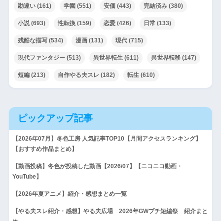
勘違い
(161)
学園
(551)
安価
(443)
完結済み
(380)
小説
(693)
性転換
(159)
恋愛
(426)
日常
(133)
残酷な描写
(534)
漫画
(131)
現代
(715)
現代ファンタジー
(513)
異世界転生
(611)
異世界転移
(147)
短編
(213)
自作やる夫スレ
(182)
転生
(610)
ピックアップ記事
【2026年07月】冬色工房 人気記事TOP10【月間アクセスランキング】
【おすすめ作品まとめ】
【動画投稿】冬色が投稿した動画【2026/07】【ニコニコ動画・
YouTube】
【2026年夏アニメ】紹介・感想まとめ一覧
【やる夫スレ紹介・感想】やる夫広場 2026年GWプチ短編祭 紹介まと