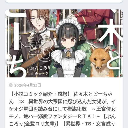
2026年4月23日
【小説コミック紹介・感想】 佐々木とピーちゃ
ん 13 異世界の大帝国に忍び込んだ女児が、イ
ケオジ軍団を踏み台にして権謀術数 ～王宮侍女
モノ、逆ハー溺愛ファンタジーＲＴＡ！～【ぶん
ころり(金髪ロリ文庫)】【異世界・TS・女官成り