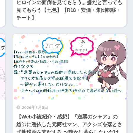
ヒロインの面倒を見てもらう。嫌だと言っても
見てもらう【七色】【R18・安価・集団転移・
チート】
2026年8月3日
【Web小説紹介・感想】『逆襲のシャア』の
総帥に憑依した元商社マン、アクシズを落とさ
ず地球圏を支配する 〜静かに暮らしたいだけ