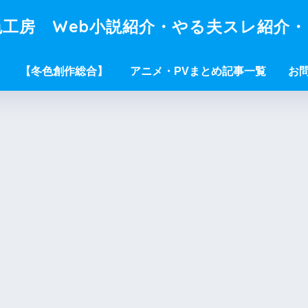
工房 Web小説紹介・やる夫スレ紹介
【冬色創作総合】
アニメ・PVまとめ記事一覧
お