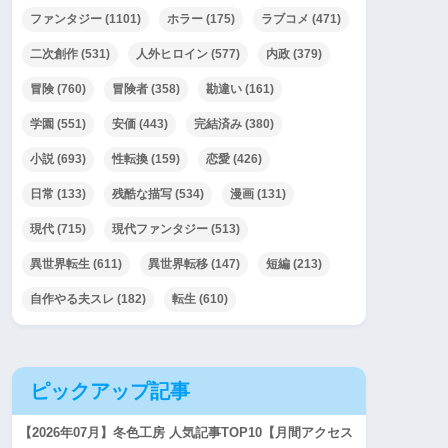
ファンタジー
(1101)
ホラー
(175)
ラブコメ
(471)
二次創作
(531)
人外ヒロイン
(577)
内政
(379)
冒険
(760)
冒険者
(358)
勘違い
(161)
学園
(551)
安価
(443)
完結済み
(380)
小説
(693)
性転換
(159)
恋愛
(426)
日常
(133)
残酷な描写
(534)
漫画
(131)
現代
(715)
現代ファンタジー
(513)
異世界転生
(611)
異世界転移
(147)
短編
(213)
自作やる夫スレ
(182)
転生
(610)
ピックアップ記事
【2026年07月】冬色工房 人気記事TOP10【月間アクセス