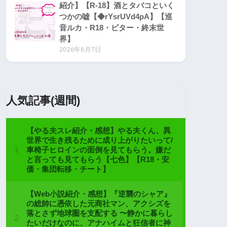
紹介】【R-18】酒とタバコといく
つかの嘘【◆rYsrUVd4pA】【巡
音ルカ・R18・ビター・終末世
界】
2026年8月7日
人気記事(週間)