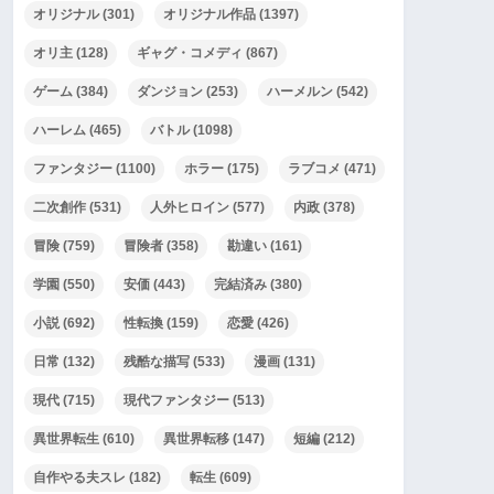
オリジナル
(301)
オリジナル作品
(1397)
オリ主
(128)
ギャグ・コメディ
(867)
ゲーム
(384)
ダンジョン
(253)
ハーメルン
(542)
ハーレム
(465)
バトル
(1098)
ファンタジー
(1100)
ホラー
(175)
ラブコメ
(471)
二次創作
(531)
人外ヒロイン
(577)
内政
(378)
冒険
(759)
冒険者
(358)
勘違い
(161)
学園
(550)
安価
(443)
完結済み
(380)
小説
(692)
性転換
(159)
恋愛
(426)
日常
(132)
残酷な描写
(533)
漫画
(131)
現代
(715)
現代ファンタジー
(513)
異世界転生
(610)
異世界転移
(147)
短編
(212)
自作やる夫スレ
(182)
転生
(609)