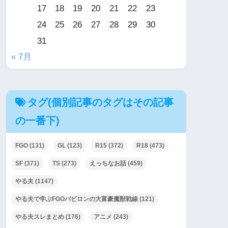
17
18
19
20
21
22
23
24
25
26
27
28
29
30
31
« 7月
タグ(個別記事のタグはその記事
の一番下)
FGO
(131)
GL
(123)
R15
(372)
R18
(473)
SF
(371)
TS
(273)
えっちなお話
(459)
やる夫
(1147)
やる夫で学ぶFGOバビロンの大富豪魔獣戦線
(121)
やる夫スレまとめ
(176)
アニメ
(243)