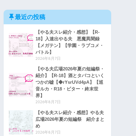
最近の投稿
【やる夫スレ紹介・感想】【R-
18】入速出やる夫 悪魔異聞録
【メガテン】【学園・ラブコメ・
バトル】
2026年8月7日
【やる夫広場2026年夏の短編祭・
紹介】【R-18】酒とタバコといく
つかの嘘【◆rYsrUVd4pA】【巡
音ルカ・R18・ビター・終末世
界】
2026年8月7日
【やる夫スレ紹介・感想】やる夫
広場2026年夏の短編祭 紹介まと
め
2026年8月7日