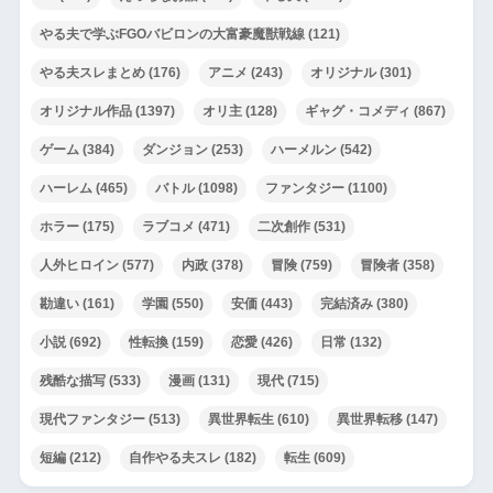
やる夫で学ぶFGOバビロンの大富豪魔獣戦線
(121)
やる夫スレまとめ
(176)
アニメ
(243)
オリジナル
(301)
オリジナル作品
(1397)
オリ主
(128)
ギャグ・コメディ
(867)
ゲーム
(384)
ダンジョン
(253)
ハーメルン
(542)
ハーレム
(465)
バトル
(1098)
ファンタジー
(1100)
ホラー
(175)
ラブコメ
(471)
二次創作
(531)
人外ヒロイン
(577)
内政
(378)
冒険
(759)
冒険者
(358)
勘違い
(161)
学園
(550)
安価
(443)
完結済み
(380)
小説
(692)
性転換
(159)
恋愛
(426)
日常
(132)
残酷な描写
(533)
漫画
(131)
現代
(715)
現代ファンタジー
(513)
異世界転生
(610)
異世界転移
(147)
短編
(212)
自作やる夫スレ
(182)
転生
(609)