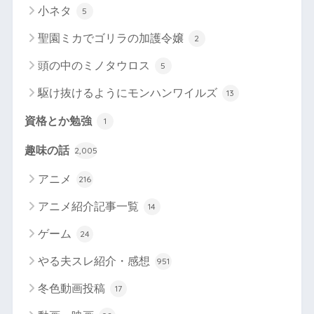
小ネタ
5
聖園ミカでゴリラの加護令嬢
2
頭の中のミノタウロス
5
駆け抜けるようにモンハンワイルズ
13
資格とか勉強
1
趣味の話
2,005
アニメ
216
アニメ紹介記事一覧
14
ゲーム
24
やる夫スレ紹介・感想
951
冬色動画投稿
17