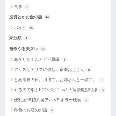
食事
14
投資とかお金の話
44
ポイ活
40
未分類
1
自作やる夫スレ
179
あかりちゃんと七不思議
8
アリスとアリスに優しい宿儺おじさん
18
とある夏の日。川辺で。お姉さんと一緒に。
1
やる夫で学ぶFGOバビロンの大富豪魔獣戦線
119
便利屋68 陸八魔アル VS ホラー映画
3
冬色のお酒のお話
5