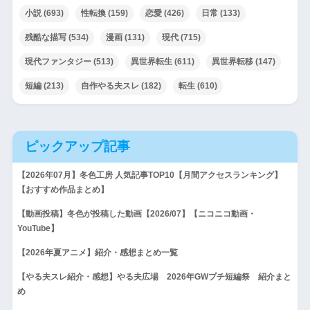
小説
(693)
性転換
(159)
恋愛
(426)
日常
(133)
残酷な描写
(534)
漫画
(131)
現代
(715)
現代ファンタジー
(513)
異世界転生
(611)
異世界転移
(147)
短編
(213)
自作やる夫スレ
(182)
転生
(610)
ピックアップ記事
【2026年07月】冬色工房 人気記事TOP10【月間アクセスランキング】
【おすすめ作品まとめ】
【動画投稿】冬色が投稿した動画【2026/07】【ニコニコ動画・
YouTube】
【2026年夏アニメ】紹介・感想まとめ一覧
【やる夫スレ紹介・感想】やる夫広場 2026年GWプチ短編祭 紹介まと
め