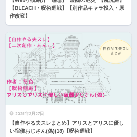
【Web小説紹介・感想】”虚圏の厄災”【魔虎羅】
【BLEACH・呪術廻戦】【別作品キャラ投入・原
作改変】
2025年2月27日
【自作やる夫スレまとめ】アリスとアリスに優し
い宿儺おじさん(偽)(18)【呪術廻戦】