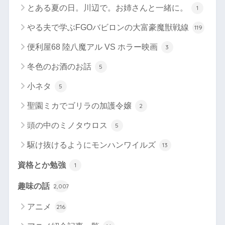
とある夏の日。川辺で。お姉さんと一緒に。
1
やる夫で学ぶFGOバビロンの大富豪魔獣戦線
119
便利屋68 陸八魔アル VS ホラー映画
3
冬色のお酒のお話
5
小ネタ
5
聖園ミカでゴリラの加護令嬢
2
頭の中のミノタウロス
5
駆け抜けるようにモンハンワイルズ
13
資格とか勉強
1
趣味の話
2,007
アニメ
216