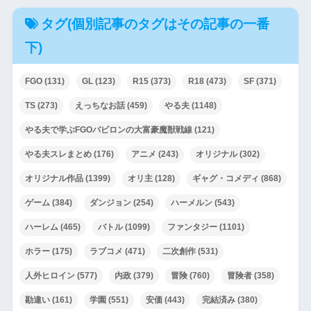
タグ(個別記事のタグはその記事の一番
下)
FGO
(131)
GL
(123)
R15
(373)
R18
(473)
SF
(371)
TS
(273)
えっちなお話
(459)
やる夫
(1148)
やる夫で学ぶFGOバビロンの大富豪魔獣戦線
(121)
やる夫スレまとめ
(176)
アニメ
(243)
オリジナル
(302)
オリジナル作品
(1399)
オリ主
(128)
ギャグ・コメディ
(868)
ゲーム
(384)
ダンジョン
(254)
ハーメルン
(543)
ハーレム
(465)
バトル
(1099)
ファンタジー
(1101)
ホラー
(175)
ラブコメ
(471)
二次創作
(531)
人外ヒロイン
(577)
内政
(379)
冒険
(760)
冒険者
(358)
勘違い
(161)
学園
(551)
安価
(443)
完結済み
(380)