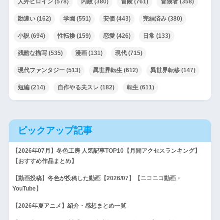
人外ヒロイン
(578)
内政
(380)
冒険
(761)
冒険者
(358)
勘違い
(162)
学園
(551)
安価
(443)
完結済み
(380)
小説
(694)
性転換
(159)
恋愛
(426)
日常
(133)
残酷な描写
(535)
漫画
(131)
現代
(715)
現代ファンタジー
(513)
異世界転生
(612)
異世界転移
(147)
短編
(214)
自作やる夫スレ
(182)
転生
(611)
ピックアップ記事
【2026年07月】冬色工房 人気記事TOP10【月間アクセスランキング】
【おすすめ作品まとめ】
【動画投稿】冬色が投稿した動画【2026/07】【ニコニコ動画・
YouTube】
【2026年夏アニメ】紹介・感想まとめ一覧