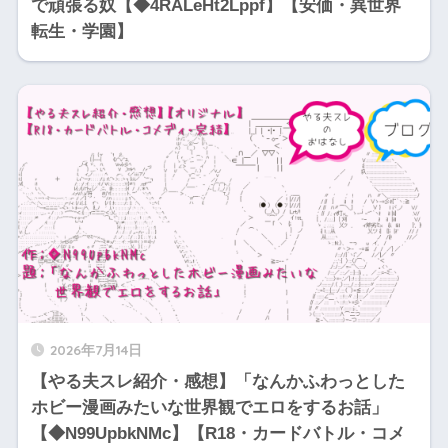
で頑張る奴【◆4RALeHt2Lppf】【安価・異世界
転生・学園】
2026年7月14日
【やる夫スレ紹介・感想】「なんかふわっとした
ホビー漫画みたいな世界観でエロをするお話」
【◆N99UpbkNMc】【R18・カードバトル・コメ