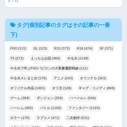
« 7月
タグ(個別記事のタグはその記事の一番
下)
FGO
(131)
GL
(123)
R15
(373)
R18
(474)
SF
(371)
TS
(273)
えっちなお話
(460)
やる夫
(1149)
やる夫で学ぶFGOバビロンの大富豪魔獣戦線
(121)
やる夫スレまとめ
(176)
アニメ
(243)
オリジナル
(303)
オリジナル作品
(1401)
オリ主
(128)
ギャグ・コメディ
(869)
ゲーム
(384)
ダンジョン
(254)
ハーメルン
(544)
ハーレム
(465)
バトル
(1100)
ファンタジー
(1103)
ホラー
(175)
ラブコメ
(471)
二次創作
(531)