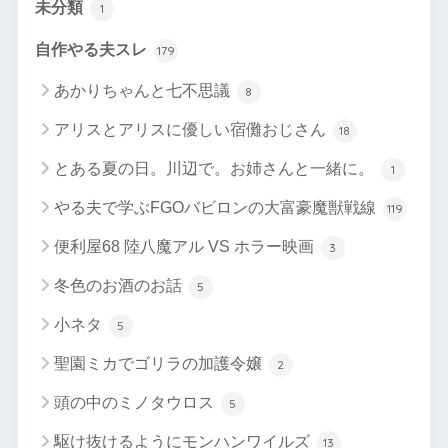
未分類
1
自作やる夫スレ
179
あかりちゃんと七不思議
8
アリスとアリスに優しい宿儺おじさん
18
とある夏の日。川辺で。お姉さんと一緒に。
1
やる夫で学ぶFGOバビロンの大富豪魔獣戦線
119
便利屋68 陸八魔アル VS ホラー映画
3
冬色のお酒のお話
5
小ネタ
5
聖園ミカでゴリラの加護令嬢
2
頭の中のミノタウロス
5
駆け抜けるようにモンハンワイルズ
13