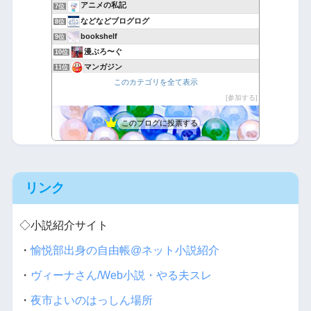
アニメの私記
7位
などなどブログログ
8位
bookshelf
9位
漫ぶろ〜ぐ
10位
マンガジン
11位
このカテゴリを全て表示
アニメBGMを一般店で使ったらコレだよ。
12位
お爺さんとアニメと声優と
参加する
13位
ひっきーのweb小説巡り
14位
このブログに投票する
ジョジョ好きの独り言
15位
リンク
◇小説紹介サイト
・
愉悦部出身の自由帳@ネット小説紹介
・
ヴィーナさん/Web小説・やる夫スレ
・
夜市よいのはっしん場所