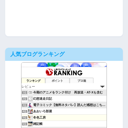
人気ブログランキング
ランキング
ポイント
ブロ画
今期のアニメをランク付け 再放送・AT-Xも含む
1位
幻想迷走日記
2位
電子コミック【無料ネタバレ】読んだ感想はこちら！
3位
あおいろ部屋
4位
冬色工房
5位
雑記帳
6位