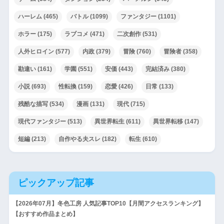
ハーレム
(465)
バトル
(1099)
ファンタジー
(1101)
ホラー
(175)
ラブコメ
(471)
二次創作
(531)
人外ヒロイン
(577)
内政
(379)
冒険
(760)
冒険者
(358)
勘違い
(161)
学園
(551)
安価
(443)
完結済み
(380)
小説
(693)
性転換
(159)
恋愛
(426)
日常
(133)
残酷な描写
(534)
漫画
(131)
現代
(715)
現代ファンタジー
(513)
異世界転生
(611)
異世界転移
(147)
短編
(213)
自作やる夫スレ
(182)
転生
(610)
ピックアップ記事
【2026年07月】冬色工房 人気記事TOP10【月間アクセスランキング】
【おすすめ作品まとめ】