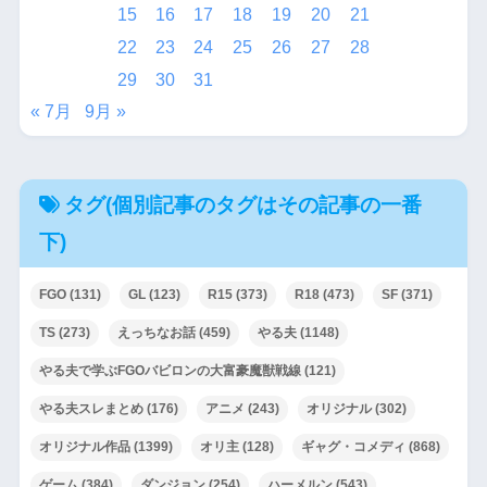
15
16
17
18
19
20
21
22
23
24
25
26
27
28
29
30
31
« 7月
9月 »
タグ(個別記事のタグはその記事の一番
下)
FGO
(131)
GL
(123)
R15
(373)
R18
(473)
SF
(371)
TS
(273)
えっちなお話
(459)
やる夫
(1148)
やる夫で学ぶFGOバビロンの大富豪魔獣戦線
(121)
やる夫スレまとめ
(176)
アニメ
(243)
オリジナル
(302)
オリジナル作品
(1399)
オリ主
(128)
ギャグ・コメディ
(868)
ゲーム
(384)
ダンジョン
(254)
ハーメルン
(543)