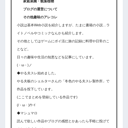
家庭菜園・観葉植物
ブログの運営について
その他趣味のアレコレ
小説は基本Web小説を紹介しますが、たまに書籍の小説…ラ
イトノベルやコミックなんかも紹介します。
その他としてはゲームにポイ活に旅の記録に料理や日常のこ
となど。
日々の趣味や生活の知恵などを記事にしています。
(・ω・)ノ
◆やる夫スレ始めました。
やる夫板のシェルターさんの「冬色のやる夫スレ製作所」で
作品を投下しています。
(ここでまとめを登録している作品です)
(/・ω・)/ﾜｰｲ
◆マシュマロ
読んで欲しい作品やブログの感想とかあったら手軽に投げて