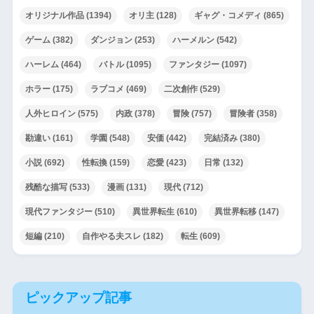
オリジナル作品
(1394)
オリ主
(128)
ギャグ・コメディ
(865)
ゲーム
(382)
ダンジョン
(253)
ハーメルン
(542)
ハーレム
(464)
バトル
(1095)
ファンタジー
(1097)
ホラー
(175)
ラブコメ
(469)
二次創作
(529)
人外ヒロイン
(575)
内政
(378)
冒険
(757)
冒険者
(358)
勘違い
(161)
学園
(548)
安価
(442)
完結済み
(380)
小説
(692)
性転換
(159)
恋愛
(423)
日常
(132)
残酷な描写
(533)
漫画
(131)
現代
(712)
現代ファンタジー
(510)
異世界転生
(610)
異世界転移
(147)
短編
(210)
自作やる夫スレ
(182)
転生
(609)
ピックアップ記事