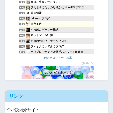
毎日、生きて行こう…！
32位
ひねもすのたりのたりかな - LotRO ブログ
33位
暖房連盟
34位
takanoriブログ
35位
冬色工房
36位
へっぽこゲーマー日記
37位
ネットゲーム行脚
38位
あきののんびりゲームブログ
39位
フィオナのいてまえブログ
40位
パワプロ サクセス選手パスワード保管庫
41位
放置少女＠不撓不屈
このカテゴリを全て表示
42位
たつみんの気ままな喫茶店
参加する
43位
このブログに投票する
リンク
◇小説紹介サイト