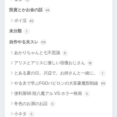
投資とかお金の話
44
ポイ活
40
未分類
1
自作やる夫スレ
179
あかりちゃんと七不思議
8
アリスとアリスに優しい宿儺おじさん
18
とある夏の日。川辺で。お姉さんと一緒に。
1
やる夫で学ぶFGOバビロンの大富豪魔獣戦線
119
便利屋68 陸八魔アル VS ホラー映画
3
冬色のお酒のお話
5
小ネタ
5