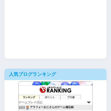
人気ブログランキング
ラピコット学園放送局
29位
ランキング
ポイント
ブロ画
無課金隊長のゲーム・デバイス調査室
30位
アラフォーおじさんのゲーム備忘録
31位