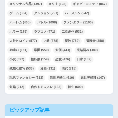
オリジナル作品
(1397)
オリ主
(128)
ギャグ・コメディ
(867)
ゲーム
(384)
ダンジョン
(253)
ハーメルン
(542)
ハーレム
(465)
バトル
(1098)
ファンタジー
(1100)
ホラー
(175)
ラブコメ
(471)
二次創作
(531)
人外ヒロイン
(577)
内政
(378)
冒険
(759)
冒険者
(358)
勘違い
(161)
学園
(550)
安価
(443)
完結済み
(380)
小説
(692)
性転換
(159)
恋愛
(426)
日常
(132)
残酷な描写
(533)
漫画
(131)
現代
(715)
現代ファンタジー
(513)
異世界転生
(610)
異世界転移
(147)
短編
(212)
自作やる夫スレ
(182)
転生
(609)
ピックアップ記事