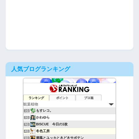
人気ブログランキング
ランキング
ポイント
ブロ画
もすレコ。
1位
かわゆら
2位
BISCUE 今日の1枚
3位
冬色工房
4位
潮風とユッカときどきサボテン
5位