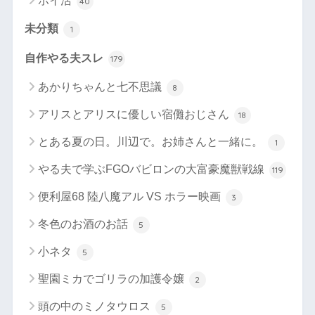
ポイ活
40
未分類
1
自作やる夫スレ
179
あかりちゃんと七不思議
8
アリスとアリスに優しい宿儺おじさん
18
とある夏の日。川辺で。お姉さんと一緒に。
1
やる夫で学ぶFGOバビロンの大富豪魔獣戦線
119
便利屋68 陸八魔アル VS ホラー映画
3
冬色のお酒のお話
5
小ネタ
5
聖園ミカでゴリラの加護令嬢
2
頭の中のミノタウロス
5