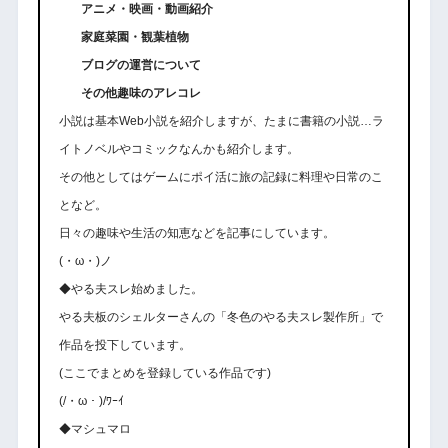
アニメ・映画・動画紹介
家庭菜園・観葉植物
ブログの運営について
その他趣味のアレコレ
小説は基本Web小説を紹介しますが、たまに書籍の小説…ラ
イトノベルやコミックなんかも紹介します。
その他としてはゲームにポイ活に旅の記録に料理や日常のこ
となど。
日々の趣味や生活の知恵などを記事にしています。
(・ω・)ノ
◆やる夫スレ始めました。
やる夫板のシェルターさんの「冬色のやる夫スレ製作所」で
作品を投下しています。
(ここでまとめを登録している作品です)
(/・ω・)/ﾜｰｲ
◆マシュマロ