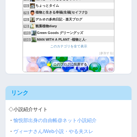
ちょっとタイム
6位
植物と生きる幸福(生福[セイフク])
7位
デルオの多肉日記 - 楽天ブログ
8位
観葉植物diary
9位
Green Goods グリーングッズ
10位
MAN WITH A PLANT -植物と人-
11位
このカテゴリを全て表示
おもいつかない
12位
多肉植物・サボテンの種類、一覧と育て方 図鑑サイト｜TA29
参加する
13位
アボタリアンのアボカド生活
14位
このブログに投票する
Yubisakino Jyunin
15位
リンク
◇小説紹介サイト
・
愉悦部出身の自由帳@ネット小説紹介
・
ヴィーナさん/Web小説・やる夫スレ