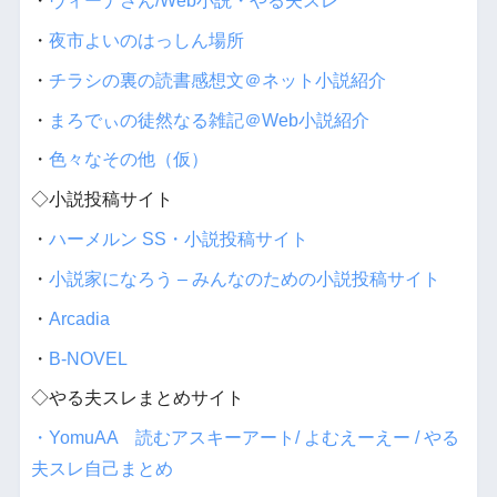
・
ヴィーナさん/Web小説・やる夫スレ
・
夜市よいのはっしん場所
・
チラシの裏の読書感想文＠ネット小説紹介
・
まろでぃの徒然なる雑記＠Web小説紹介
・
色々なその他（仮）
◇小説投稿サイト
・
ハーメルン SS・小説投稿サイト
・
小説家になろう – みんなのための小説投稿サイト
・
Arcadia
・
B-NOVEL
◇やる夫スレまとめサイト
・YomuAA 読むアスキーアート/ よむえーえー / やる
夫スレ自己まとめ