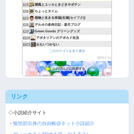
潮風とユッカときどきサボテン
5位
ちょっとタイム
6位
植物と生きる幸福(生福[セイフク])
7位
デルオの多肉日記 - 楽天ブログ
8位
Green Goods グリーングッズ
9位
アボタリアンのアボカド生活
10位
おもいつかない
11位
このカテゴリを全て表示
Yubisakino Jyunin
12位
〜ほのぼのおうち時間〜手芸・園芸ライフ
参加する
13位
月にサボテン
14位
このブログに投票する
引きこもりセレブの毎日遺書
15位
リンク
◇小説紹介サイト
・
愉悦部出身の自由帳@ネット小説紹介