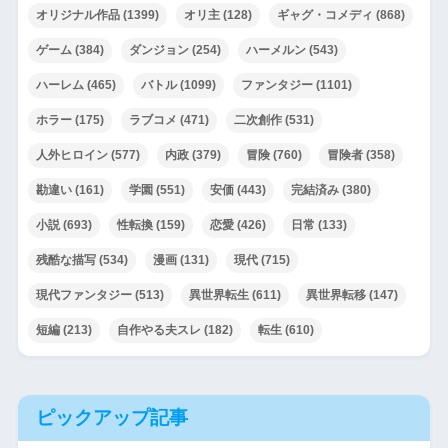
オリジナル作品
(1399)
オリ主
(128)
ギャグ・コメディ
(868)
ゲーム
(384)
ダンジョン
(254)
ハーメルン
(543)
ハーレム
(465)
バトル
(1099)
ファンタジー
(1101)
ホラー
(175)
ラブコメ
(471)
二次創作
(531)
人外ヒロイン
(577)
内政
(379)
冒険
(760)
冒険者
(358)
勘違い
(161)
学園
(551)
安価
(443)
完結済み
(380)
小説
(693)
性転換
(159)
恋愛
(426)
日常
(133)
残酷な描写
(534)
漫画
(131)
現代
(715)
現代ファンタジー
(513)
異世界転生
(611)
異世界転移
(147)
短編
(213)
自作やる夫スレ
(182)
転生
(610)
ピックアップ記事