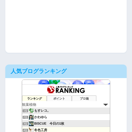
人気ブログランキング
ランキング
ポイント
ブロ画
もすレコ。
1位
かわゆら
2位
BISCUE 今日の1枚
3位
冬色工房
4位