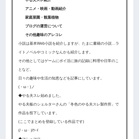
アニメ・映画・動画紹介
家庭菜園・観葉植物
ブログの運営について
その他趣味のアレコレ
小説は基本Web小説を紹介しますが、たまに書籍の小説…ラ
イトノベルやコミックなんかも紹介します。
その他としてはゲームにポイ活に旅の記録に料理や日常のこ
となど。
日々の趣味や生活の知恵などを記事にしています。
(・ω・)ノ
◆やる夫スレ始めました。
やる夫板のシェルターさんの「冬色のやる夫スレ製作所」で
作品を投下しています。
(ここでまとめを登録している作品です)
(/・ω・)/ﾜｰｲ
◆マシュマロ