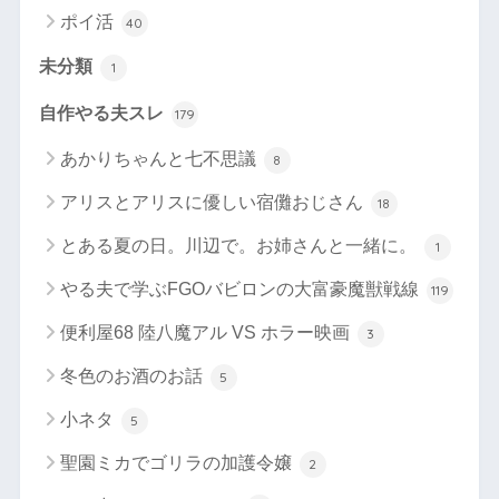
ポイ活
40
未分類
1
自作やる夫スレ
179
あかりちゃんと七不思議
8
アリスとアリスに優しい宿儺おじさん
18
とある夏の日。川辺で。お姉さんと一緒に。
1
やる夫で学ぶFGOバビロンの大富豪魔獣戦線
119
便利屋68 陸八魔アル VS ホラー映画
3
冬色のお酒のお話
5
小ネタ
5
聖園ミカでゴリラの加護令嬢
2