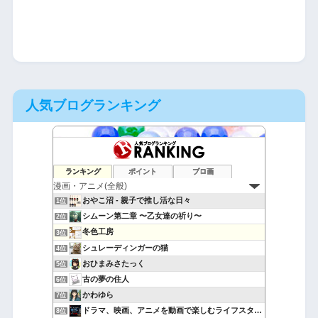
人気ブログランキング
ランキング
ポイント
ブロ画
おやこ沼 - 親子で推し活な日々
1位
シムーン第二章 〜乙女達の祈り〜
2位
冬色工房
3位
シュレーディンガーの猫
4位
おひまみさたっく
5位
古の夢の住人
6位
かわゆら
7位
ドラマ、映画、アニメを動画で楽しむライフスタイル
8位