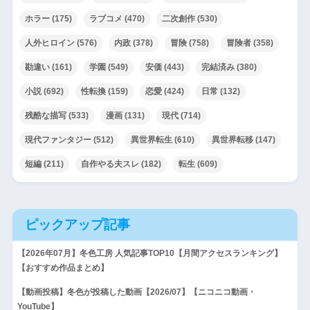
ホラー
(175)
ラブコメ
(470)
二次創作
(530)
人外ヒロイン
(576)
内政
(378)
冒険
(758)
冒険者
(358)
勘違い
(161)
学園
(549)
安価
(443)
完結済み
(380)
小説
(692)
性転換
(159)
恋愛
(424)
日常
(132)
残酷な描写
(533)
漫画
(131)
現代
(714)
現代ファンタジー
(512)
異世界転生
(610)
異世界転移
(147)
短編
(211)
自作やる夫スレ
(182)
転生
(609)
ピックアップ記事
【2026年07月】冬色工房 人気記事TOP10【月間アクセスランキング】
【おすすめ作品まとめ】
【動画投稿】冬色が投稿した動画【2026/07】【ニコニコ動画・
YouTube】