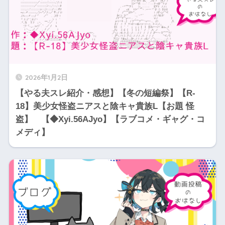
2026年1月2日
【やる夫スレ紹介・感想】【冬の短編祭】【R-
18】美少女怪盗ニアスと陰キャ貴族L【お題 怪
盗】 【◆Xyi.56AJyo】【ラブコメ・ギャグ・コ
メディ】