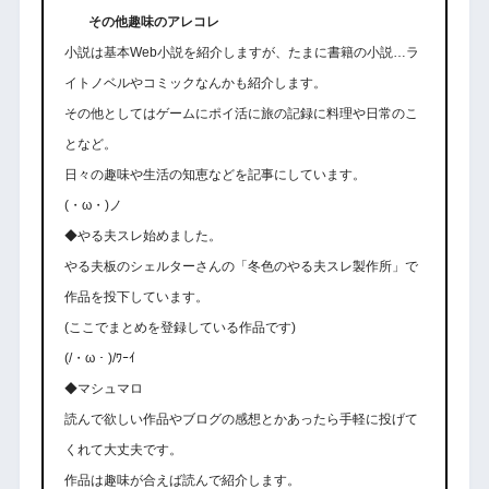
その他趣味のアレコレ
小説は基本Web小説を紹介しますが、たまに書籍の小説…ラ
イトノベルやコミックなんかも紹介します。
その他としてはゲームにポイ活に旅の記録に料理や日常のこ
となど。
日々の趣味や生活の知恵などを記事にしています。
(・ω・)ノ
◆やる夫スレ始めました。
やる夫板のシェルターさんの「冬色のやる夫スレ製作所」で
作品を投下しています。
(ここでまとめを登録している作品です)
(/・ω・)/ﾜｰｲ
◆マシュマロ
読んで欲しい作品やブログの感想とかあったら手軽に投げて
くれて大丈夫です。
作品は趣味が合えば読んで紹介します。