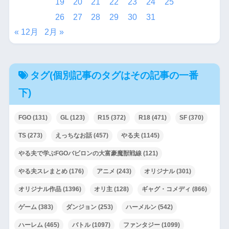
19
20
21
22
23
24
25
26
27
28
29
30
31
« 12月
2月 »
タグ(個別記事のタグはその記事の一番
下)
FGO
(131)
GL
(123)
R15
(372)
R18
(471)
SF
(370)
TS
(273)
えっちなお話
(457)
やる夫
(1145)
やる夫で学ぶFGOバビロンの大富豪魔獣戦線
(121)
やる夫スレまとめ
(176)
アニメ
(243)
オリジナル
(301)
オリジナル作品
(1396)
オリ主
(128)
ギャグ・コメディ
(866)
ゲーム
(383)
ダンジョン
(253)
ハーメルン
(542)
ハーレム
(465)
バトル
(1097)
ファンタジー
(1099)