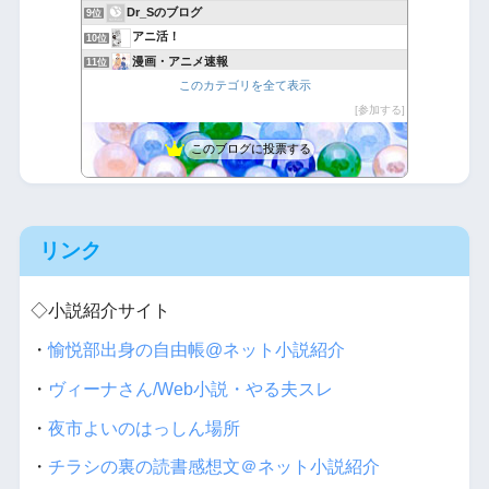
Dr_Sのブログ
9位
アニ活！
10位
漫画・アニメ速報
11位
このカテゴリを全て表示
たつみんの気ままな喫茶店
12位
悪魔と天使と快楽主義者
参加する
13位
バカには見えない服はバカに裸を見られる服
14位
このブログに投票する
完全趣味（裏）
15位
リンク
◇小説紹介サイト
・
愉悦部出身の自由帳@ネット小説紹介
・
ヴィーナさん/Web小説・やる夫スレ
・
夜市よいのはっしん場所
・
チラシの裏の読書感想文＠ネット小説紹介