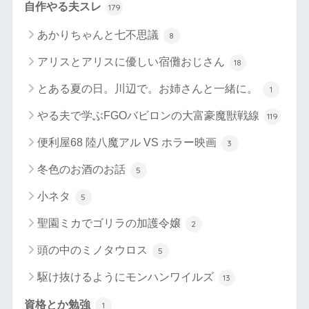
自作やる夫スレ
179
あかりちゃんと七不思議
8
アリスとアリスに優しい宿儺おじさん
18
とある夏の日。川辺で。お姉さんと一緒に。
1
やる夫で学ぶFGOバビロンの大富豪魔獣戦線
119
便利屋68 陸八魔アル VS ホラー映画
3
冬色のお酒のお話
5
小ネタ
5
聖園ミカでゴリラの加護令嬢
2
頭の中のミノタウロス
5
駆け抜けるようにモンハンワイルズ
13
資格とか勉強
1