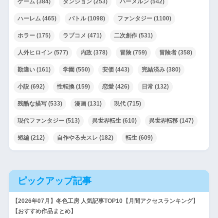
ゲーム
(384)
ダンジョン
(253)
ハーメルン
(542)
ハーレム
(465)
バトル
(1098)
ファンタジー
(1100)
ホラー
(175)
ラブコメ
(471)
二次創作
(531)
人外ヒロイン
(577)
内政
(378)
冒険
(759)
冒険者
(358)
勘違い
(161)
学園
(550)
安価
(443)
完結済み
(380)
小説
(692)
性転換
(159)
恋愛
(426)
日常
(132)
残酷な描写
(533)
漫画
(131)
現代
(715)
現代ファンタジー
(513)
異世界転生
(610)
異世界転移
(147)
短編
(212)
自作やる夫スレ
(182)
転生
(609)
ピックアップ記事
【2026年07月】冬色工房 人気記事TOP10【月間アクセスランキング】
【おすすめ作品まとめ】