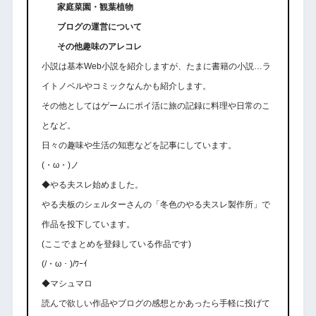
家庭菜園・観葉植物
ブログの運営について
その他趣味のアレコレ
小説は基本Web小説を紹介しますが、たまに書籍の小説…ラ
イトノベルやコミックなんかも紹介します。
その他としてはゲームにポイ活に旅の記録に料理や日常のこ
となど。
日々の趣味や生活の知恵などを記事にしています。
(・ω・)ノ
◆やる夫スレ始めました。
やる夫板のシェルターさんの「冬色のやる夫スレ製作所」で
作品を投下しています。
(ここでまとめを登録している作品です)
(/・ω・)/ﾜｰｲ
◆マシュマロ
読んで欲しい作品やブログの感想とかあったら手軽に投げて