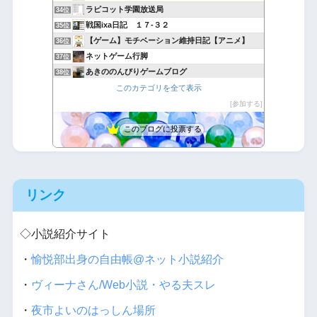
ラピコット学園放送局
34位
戦国ixa日記 １７-３２
35位
【ゲーム】モチベーション維持日記【アニメ】
36位
ネットゲーム行脚
37位
あきののんびりゲームブログ
38位
ツタージャの行進
このカテゴリを全て表示
39位
フィオナのいてまえブログ
参加する
40位
このブログに投票する
リンク
◇小説紹介サイト
・
愉悦部出身の自由帳@ネット小説紹介
・
ヴィーナさん/Web小説・やる夫スレ
・
夜市よいのはっしん場所