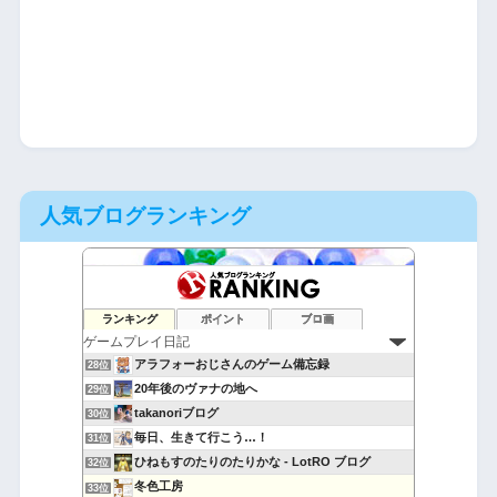
人気ブログランキング
萎えと飽きの狭間で
26位
ランキング
ポイント
ブロ画
つれづれヴェニモニカ
27位
アラフォーおじさんのゲーム備忘録
28位
20年後のヴァナの地へ
29位
takanoriブログ
30位
毎日、生きて行こう…！
31位
ひねもすのたりのたりかな - LotRO ブログ
32位
冬色工房
33位