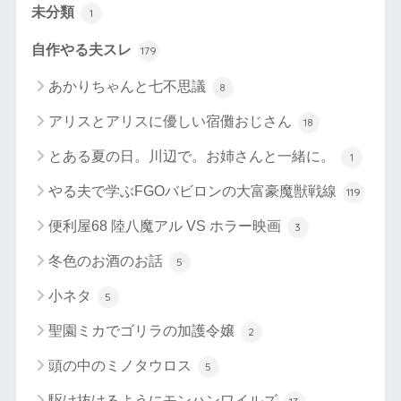
未分類
1
自作やる夫スレ
179
あかりちゃんと七不思議
8
アリスとアリスに優しい宿儺おじさん
18
とある夏の日。川辺で。お姉さんと一緒に。
1
やる夫で学ぶFGOバビロンの大富豪魔獣戦線
119
便利屋68 陸八魔アル VS ホラー映画
3
冬色のお酒のお話
5
小ネタ
5
聖園ミカでゴリラの加護令嬢
2
頭の中のミノタウロス
5
駆け抜けるようにモンハンワイルズ