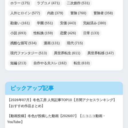
ホラー
(175)
ラブコメ
(471)
二次創作
(531)
人外ヒロイン
(577)
内政
(379)
冒険
(760)
冒険者
(358)
勘違い
(161)
学園
(551)
安価
(443)
完結済み
(380)
小説
(693)
性転換
(159)
恋愛
(426)
日常
(133)
残酷な描写
(534)
漫画
(131)
現代
(715)
現代ファンタジー
(513)
異世界転生
(611)
異世界転移
(147)
短編
(213)
自作やる夫スレ
(182)
転生
(610)
ピックアップ記事
【2026年07月】冬色工房 人気記事TOP10【月間アクセスランキング】
【おすすめ作品まとめ】
【動画投稿】冬色が投稿した動画【2026/07】【ニコニコ動画・
YouTube】