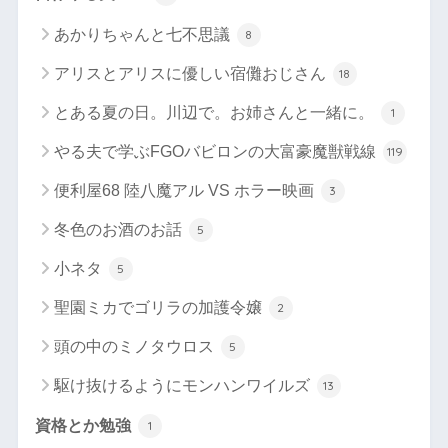
あかりちゃんと七不思議
8
アリスとアリスに優しい宿儺おじさん
18
とある夏の日。川辺で。お姉さんと一緒に。
1
やる夫で学ぶFGOバビロンの大富豪魔獣戦線
119
便利屋68 陸八魔アル VS ホラー映画
3
冬色のお酒のお話
5
小ネタ
5
聖園ミカでゴリラの加護令嬢
2
頭の中のミノタウロス
5
駆け抜けるようにモンハンワイルズ
13
資格とか勉強
1