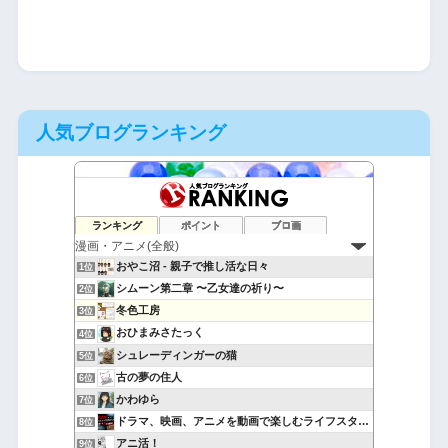
人気ブログランキング
ランキング
ポイント
ブロ画
おやこ沼 - 親子で推し活な日々
1位
シムーン第二章 〜乙女達の祈り〜
2位
冬色工房
3位
おひまみさたっく
4位
シュレーディンガーの猫
5位
古の夢の住人
6位
かわゆら
7位
ドラマ、映画、アニメを動画で楽しむライフスタイル
8位
アニ活！
9位