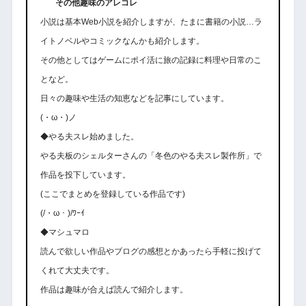
その他趣味のアレコレ
小説は基本Web小説を紹介しますが、たまに書籍の小説…ラ
イトノベルやコミックなんかも紹介します。
その他としてはゲームにポイ活に旅の記録に料理や日常のこ
となど。
日々の趣味や生活の知恵などを記事にしています。
(・ω・)ノ
◆やる夫スレ始めました。
やる夫板のシェルターさんの「冬色のやる夫スレ製作所」で
作品を投下しています。
(ここでまとめを登録している作品です)
(/・ω・)/ﾜｰｲ
◆マシュマロ
読んで欲しい作品やブログの感想とかあったら手軽に投げて
くれて大丈夫です。
作品は趣味が合えば読んで紹介します。