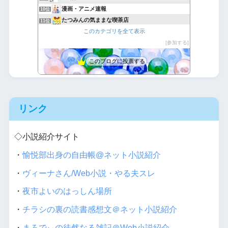
漫画・アニメ速報
10位
たつみんの気ままな喫茶店
11位
このカテゴリを全て表示
悪魔と天使と快楽主義者
12位
バカには見えない服はバカに裸を見られる服
参加する
13位
アニグラフィ
14位
このブログに投票する
【爆報】あにめちゃんねる
15位
リンク
◇小説紹介サイト
・
愉悦部出身の自由帳@ネット小説紹介
・
ヴィーナさん/Web小説・やる夫スレ
・
夜市よいのはっしん場所
・
チラシの裏の読書感想文＠ネット小説紹介
・
まろでぃの徒然なる雑記＠Web小説紹介