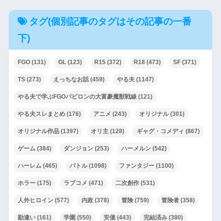
タグ(個別記事のタグはその記事の一番
下)
FGO
(131)
GL
(123)
R15
(372)
R18
(473)
SF
(371)
TS
(273)
えっちなお話
(459)
やる夫
(1147)
やる夫で学ぶFGOバビロンの大富豪魔獣戦線
(121)
やる夫スレまとめ
(176)
アニメ
(243)
オリジナル
(301)
オリジナル作品
(1397)
オリ主
(128)
ギャグ・コメディ
(867)
ゲーム
(384)
ダンジョン
(253)
ハーメルン
(542)
ハーレム
(465)
バトル
(1098)
ファンタジー
(1100)
ホラー
(175)
ラブコメ
(471)
二次創作
(531)
人外ヒロイン
(577)
内政
(378)
冒険
(759)
冒険者
(358)
勘違い
(161)
学園
(550)
安価
(443)
完結済み
(380)