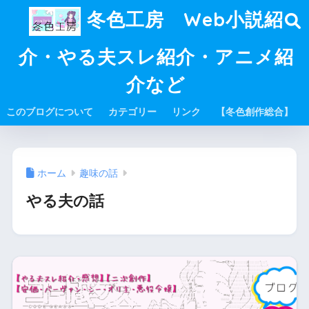
冬色工房 Web小説紹
介・やる夫スレ紹介・アニメ紹
介など
このブログについて
カテゴリー
リンク
【冬色創作総合】
ホーム
趣味の話
やる夫の話