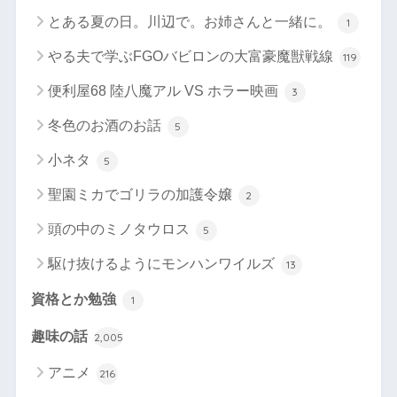
とある夏の日。川辺で。お姉さんと一緒に。
1
やる夫で学ぶFGOバビロンの大富豪魔獣戦線
119
便利屋68 陸八魔アル VS ホラー映画
3
冬色のお酒のお話
5
小ネタ
5
聖園ミカでゴリラの加護令嬢
2
頭の中のミノタウロス
5
駆け抜けるようにモンハンワイルズ
13
資格とか勉強
1
趣味の話
2,005
アニメ
216