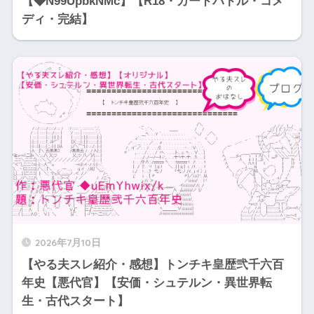
【◆N99UpbkNMc】【R18・カードバトル・コメ
ディ・完結】
2026年7月10日
【やる夫スレ紹介・感想】トンチキ皇歴弐千六百
年史【悪代官】【安価・シュテルン・異世界転
生・古代スタート】