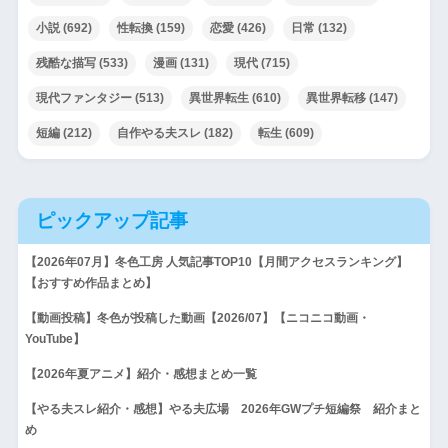
小説
(692)
性転換
(159)
恋愛
(426)
日常
(132)
残酷な描写
(533)
漫画
(131)
現代
(715)
現代ファンタジー
(513)
異世界転生
(610)
異世界転移
(147)
短編
(212)
自作やる夫スレ
(182)
転生
(609)
ピックアップ記事
【2026年07月】冬色工房 人気記事TOP10【月間アクセスランキング】
【おすすめ作品まとめ】
【動画投稿】冬色が投稿した動画【2026/07】【ニコニコ動画・
YouTube】
【2026年夏アニメ】紹介・感想まとめ一覧
【やる夫スレ紹介・感想】やる夫広場 2026年GWプチ短編祭 紹介まと
め