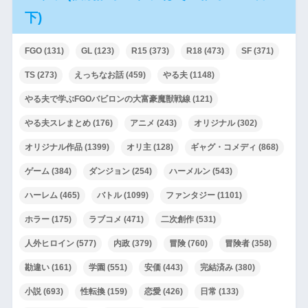
下)
FGO
(131)
GL
(123)
R15
(373)
R18
(473)
SF
(371)
TS
(273)
えっちなお話
(459)
やる夫
(1148)
やる夫で学ぶFGOバビロンの大富豪魔獣戦線
(121)
やる夫スレまとめ
(176)
アニメ
(243)
オリジナル
(302)
オリジナル作品
(1399)
オリ主
(128)
ギャグ・コメディ
(868)
ゲーム
(384)
ダンジョン
(254)
ハーメルン
(543)
ハーレム
(465)
バトル
(1099)
ファンタジー
(1101)
ホラー
(175)
ラブコメ
(471)
二次創作
(531)
人外ヒロイン
(577)
内政
(379)
冒険
(760)
冒険者
(358)
勘違い
(161)
学園
(551)
安価
(443)
完結済み
(380)
小説
(693)
性転換
(159)
恋愛
(426)
日常
(133)