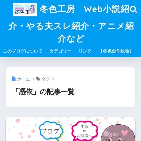
冬色工房 Web小説紹
介・やる夫スレ紹介・アニメ紹
介など
このブログについて
カテゴリー
リンク
【冬色創作総合】
ホーム
タグ
「憑依」の記事一覧