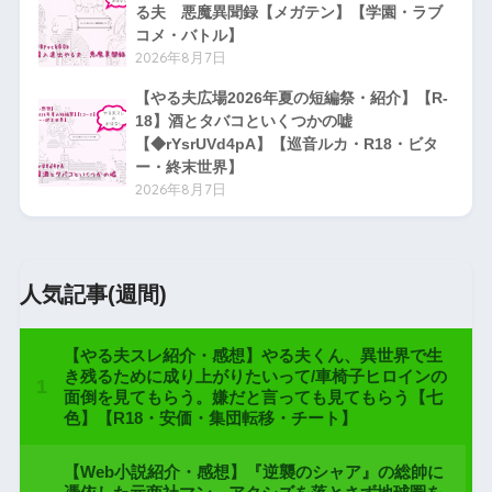
る夫 悪魔異聞録【メガテン】【学園・ラブ
コメ・バトル】
2026年8月7日
【やる夫広場2026年夏の短編祭・紹介】【R-
18】酒とタバコといくつかの嘘
【◆rYsrUVd4pA】【巡音ルカ・R18・ビタ
ー・終末世界】
2026年8月7日
人気記事(週間)