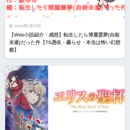
2026年1月19日
【Web小説紹介・感想】転生したら博麗霊夢(自殺
未遂)だった件【TS憑依・曇らせ・本当は怖い幻想
郷】