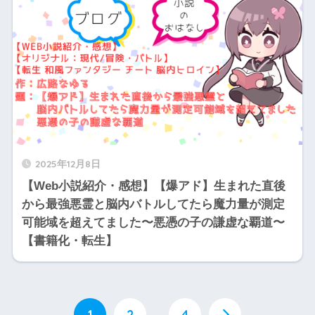
2025年12月8日
【Web小説紹介・感想】【爆アド】生まれた直後
から最強悪霊と脳内バトルしてたら魔力量が測定
可能域を超えてました〜悪憑の子の謙虚な覇道〜
【書籍化・転生】
1
2
…
4