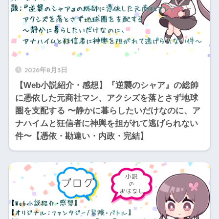
2026年8月3日
【Web小説紹介・感想】『逆襲のシャア』の総帥
に憑依した元商社マン、アクシズを落とさず地球
圏を支配する 〜静かに暮らしたいだけなのに、ア
ナハイムと狂信者に神輿を担がれて逃げられない
件〜【憑依・勘違い・内政・完結】