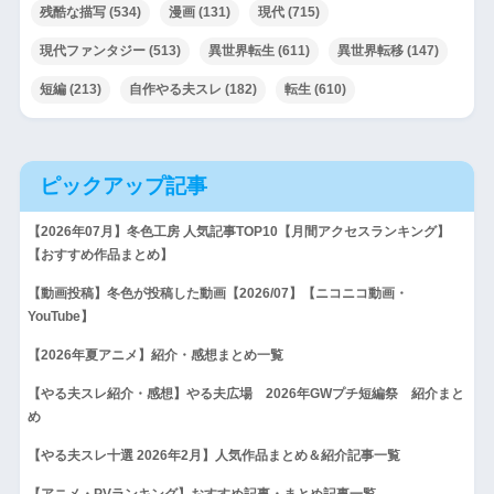
残酷な描写
(534)
漫画
(131)
現代
(715)
現代ファンタジー
(513)
異世界転生
(611)
異世界転移
(147)
短編
(213)
自作やる夫スレ
(182)
転生
(610)
ピックアップ記事
【2026年07月】冬色工房 人気記事TOP10【月間アクセスランキング】
【おすすめ作品まとめ】
【動画投稿】冬色が投稿した動画【2026/07】【ニコニコ動画・
YouTube】
【2026年夏アニメ】紹介・感想まとめ一覧
【やる夫スレ紹介・感想】やる夫広場 2026年GWプチ短編祭 紹介まと
め
【やる夫スレ十選 2026年2月】人気作品まとめ＆紹介記事一覧
【アニメ・PVランキング】おすすめ記事・まとめ記事一覧