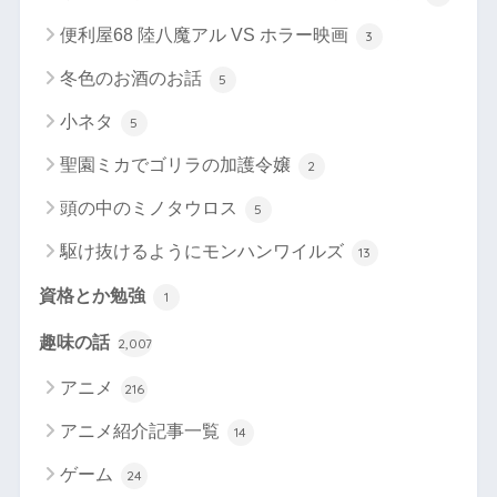
便利屋68 陸八魔アル VS ホラー映画
3
冬色のお酒のお話
5
小ネタ
5
聖園ミカでゴリラの加護令嬢
2
頭の中のミノタウロス
5
駆け抜けるようにモンハンワイルズ
13
資格とか勉強
1
趣味の話
2,007
アニメ
216
アニメ紹介記事一覧
14
ゲーム
24