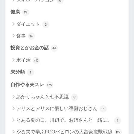
6
健康
19
ダイエット
2
食事
14
投資とかお金の話
44
ポイ活
40
未分類
1
自作やる夫スレ
179
あかりちゃんと七不思議
8
アリスとアリスに優しい宿儺おじさん
18
とある夏の日。川辺で。お姉さんと一緒に。
1
やる夫で学ぶFGOバビロンの大富豪魔獣戦線
119