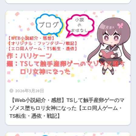
2026年3月28日
【Web小説紹介・感想】TSして触手産卵ゲーのマ
ゾメス堕ちロリ女神になった【エロ同人ゲーム・
TS転生・憑依・戦記】