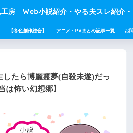
工房 Web小説紹介・やる夫スレ紹介
【冬色創作総合】
アニメ・PVまとめ記事一覧
お
生したら博麗霊夢(自殺未遂)だっ
本当は怖い幻想郷】