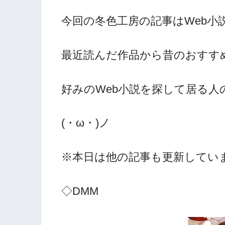
今回の冬色工房の記事はWeb小
最近読んだ作品から昔のおすす
好みのWeb小説を探して居る
(・ω・)ノ
※本日は他の記事も更新していま
◇DMM