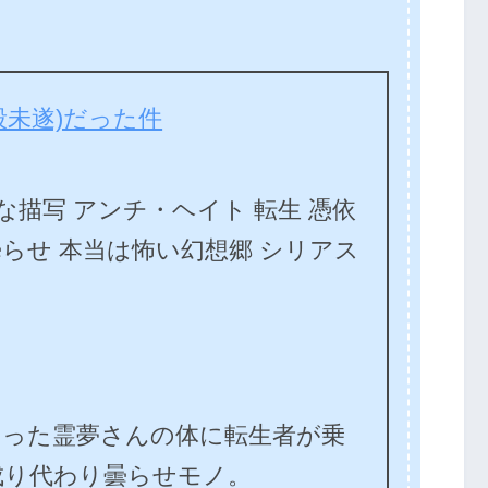
殺未遂)だった件
酷な描写 アンチ・ヘイト 転生 憑依
 曇らせ 本当は怖い幻想郷 シリアス
図った霊夢さんの体に転生者が乗
成り代わり曇らせモノ。