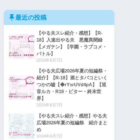
最近の投稿
【やる夫スレ紹介・感想】【R-
18】入速出やる夫 悪魔異聞録
【メガテン】【学園・ラブコメ・
バトル】
2026年8月7日
【やる夫広場2026年夏の短編祭・
紹介】【R-18】酒とタバコといく
つかの嘘【◆rYsrUVd4pA】【巡
音ルカ・R18・ビター・終末世
界】
2026年8月7日
【やる夫スレ紹介・感想】やる夫
広場2026年夏の短編祭 紹介まと
め
2026年8月7日