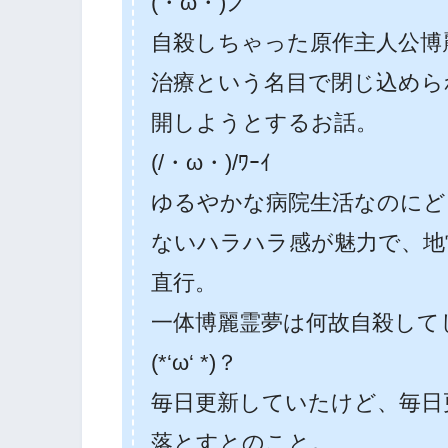
(・ω・)ノ
自殺しちゃった原作主人公博
治療という名目で閉じ込めら
開しようとするお話。
(/・ω・)/ﾜｰｲ
ゆるやかな病院生活なのにど
ないハラハラ感が魅力で、地
直行。
一体博麗霊夢は何故自殺して
(*‘ω‘ *)？
毎日更新していたけど、毎日
落とすとのこと。