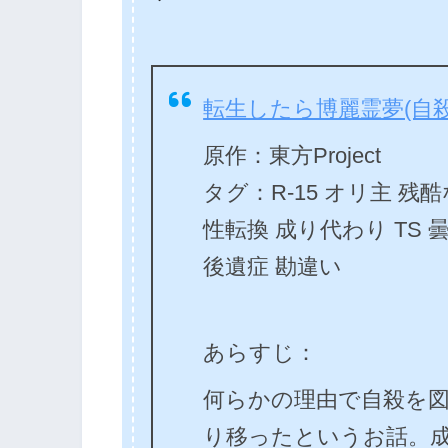
転生したら博麗霊夢(自
原作：東方Project
タグ：R-15 オリ主 残
性転換 成り代わり TS
後遺症 勘違い
あらすじ：
何らかの理由で自殺を
り移ったというお話。