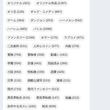
オリジナル
(301)
オリジナル作品
(1397)
オリ主
(128)
ギャグ・コメディ
(867)
ゲーム
(384)
ダンジョン
(253)
ハーメルン
(542)
ハーレム
(465)
バトル
(1098)
ファンタジー
(1100)
ホラー
(175)
ラブコメ
(471)
二次創作
(531)
人外ヒロイン
(577)
内政
(378)
冒険
(759)
冒険者
(358)
勘違い
(161)
学園
(550)
安価
(443)
完結済み
(380)
小説
(692)
性転換
(159)
恋愛
(426)
日常
(132)
残酷な描写
(533)
漫画
(131)
現代
(715)
現代ファンタジー
(513)
異世界転生
(610)
異世界転移
(147)
短編
(212)
自作やる夫スレ
(182)
転生
(609)