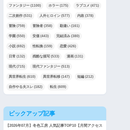
ファンタジー
(1100)
ホラー
(175)
ラブコメ
(471)
二次創作
(531)
人外ヒロイン
(577)
内政
(378)
冒険
(759)
冒険者
(358)
勘違い
(161)
学園
(550)
安価
(443)
完結済み
(380)
小説
(692)
性転換
(159)
恋愛
(426)
日常
(132)
残酷な描写
(533)
漫画
(131)
現代
(715)
現代ファンタジー
(513)
異世界転生
(610)
異世界転移
(147)
短編
(212)
自作やる夫スレ
(182)
転生
(609)
ピックアップ記事
【2026年07月】冬色工房 人気記事TOP10【月間アクセス