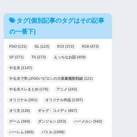
タグ(個別記事のタグはその記事
の一番下)
FGO
(131)
GL
(123)
R15
(372)
R18
(473)
SF
(371)
TS
(273)
えっちなお話
(459)
やる夫
(1147)
やる夫で学ぶFGOバビロンの大富豪魔獣戦線
(121)
やる夫スレまとめ
(176)
アニメ
(243)
オリジナル
(301)
オリジナル作品
(1397)
オリ主
(128)
ギャグ・コメディ
(867)
ゲーム
(384)
ダンジョン
(253)
ハーメルン
(542)
ハーレム
(465)
バトル
(1098)