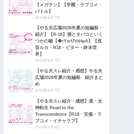
【メガテン】【学園・ラブコメ・
バトル】
2026年8月7日
【やる夫広場2026年夏の短編祭・
紹介】【R-18】酒とタバコといく
つかの嘘【◆rYsrUVd4pA】【巡
音ルカ・R18・ビター・終末世
界】
2026年8月7日
【やる夫スレ紹介・感想】やる夫
広場2026年夏の短編祭 紹介まと
め
2026年8月7日
【やる夫スレ紹介・感想】真・女
神転生 Road to the
Transcendence【R18・安価・ラ
ブコメ・イチャラブ】
2026年8月6日