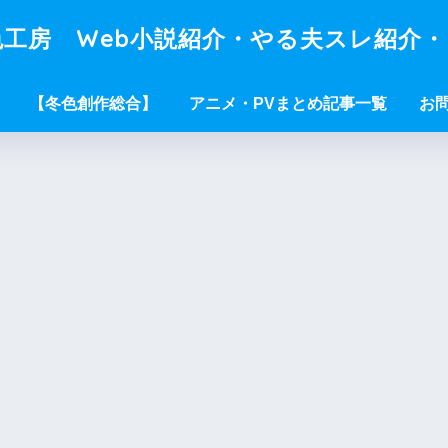
工房 Web小説紹介・やる夫スレ紹介
【冬色創作総合】
アニメ・PVまとめ記事一覧
お