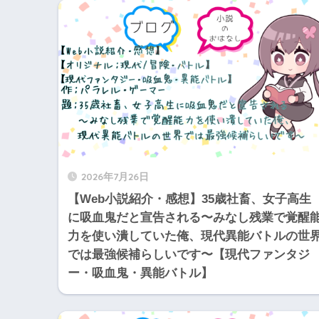
2026年7月26日
【Web小説紹介・感想】35歳社畜、女子高生
に吸血鬼だと宣告される〜みなし残業で覚醒
力を使い潰していた俺、現代異能バトルの世
では最強候補らしいです〜【現代ファンタジ
ー・吸血鬼・異能バトル】