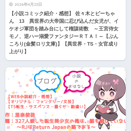
2026年4月23日
【小説コミック紹介・感想】 佐々木とピーちゃ
ん 13 異世界の大帝国に忍び込んだ女児が、イ
ケオジ軍団を踏み台にして権謀術数 ～王宮侍女
モノ、逆ハー溺愛ファンタジーＲＴＡ！～【ぶん
ころり(金髪ロリ文庫)】【異世界・TS・女官成り
上がり】