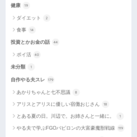
健康
19
ダイエット
2
食事
14
投資とかお金の話
44
ポイ活
40
未分類
1
自作やる夫スレ
179
あかりちゃんと七不思議
8
アリスとアリスに優しい宿儺おじさん
18
とある夏の日。川辺で。お姉さんと一緒に。
1
やる夫で学ぶFGOバビロンの大富豪魔獣戦線
119