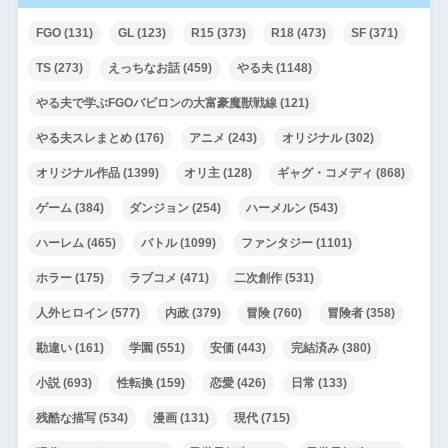
FGO
(131)
GL
(123)
R15
(373)
R18
(473)
SF
(371)
TS
(273)
えっちなお話
(459)
やる夫
(1148)
やる夫で学ぶFGOバビロンの大富豪魔獣戦線
(121)
やる夫スレまとめ
(176)
アニメ
(243)
オリジナル
(302)
オリジナル作品
(1399)
オリ主
(128)
ギャグ・コメディ
(868)
ゲーム
(384)
ダンジョン
(254)
ハーメルン
(543)
ハーレム
(465)
バトル
(1099)
ファンタジー
(1101)
ホラー
(175)
ラブコメ
(471)
二次創作
(531)
人外ヒロイン
(577)
内政
(379)
冒険
(760)
冒険者
(358)
勘違い
(161)
学園
(551)
安価
(443)
完結済み
(380)
小説
(693)
性転換
(159)
恋愛
(426)
日常
(133)
残酷な描写
(534)
漫画
(131)
現代
(715)