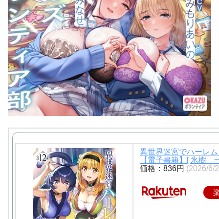
異世界迷宮でハーレムを
【電子書籍】[ 氷樹 一
価格：836円
(2026/6