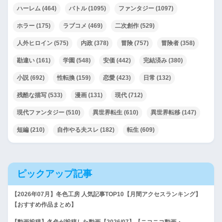
ハーレム
(464)
バトル
(1095)
ファンタジー
(1097)
ホラー
(175)
ラブコメ
(469)
二次創作
(529)
人外ヒロイン
(575)
内政
(378)
冒険
(757)
冒険者
(358)
勘違い
(161)
学園
(548)
安価
(442)
完結済み
(380)
小説
(692)
性転換
(159)
恋愛
(423)
日常
(132)
残酷な描写
(533)
漫画
(131)
現代
(712)
現代ファンタジー
(510)
異世界転生
(610)
異世界転移
(147)
短編
(210)
自作やる夫スレ
(182)
転生
(609)
ピックアップ記事
【2026年07月】冬色工房 人気記事TOP10【月間アクセスランキング】
【おすすめ作品まとめ】
【動画投稿】冬色が投稿した動画【2026/07】【ニコニコ動画・