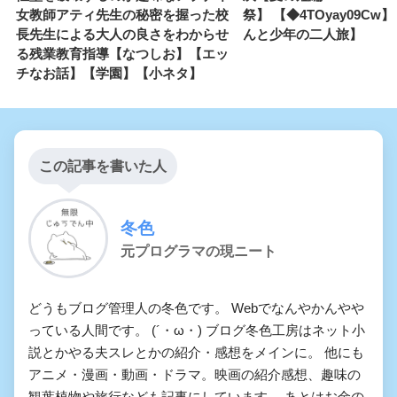
女教師アティ先生の秘密を握った校
祭】 【◆4TOyay09Cw
長先生による大人の良さをわからせ
んと少年の二人旅】
る残業教育指導【なつしお】【エッ
チなお話】【学園】【小ネタ】
この記事を書いた人
冬色
元プログラマの現ニート
どうもブログ管理人の冬色です。 Webでなんやかんやや
っている人間です。 (´・ω・) ブログ冬色工房はネット小
説とかやる夫スレとかの紹介・感想をメインに。 他にも
アニメ・漫画・動画・ドラマ。映画の紹介感想、趣味の
観葉植物や旅行なども記事にしています。 あとはお金の