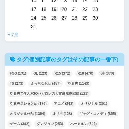
10
11
12
13
14
15
16
17
18
19
20
21
22
23
24
25
26
27
28
29
30
31
« 7月
タグ(個別記事のタグはその記事の一番下)
FGO
(131)
GL
(123)
R15
(372)
R18
(470)
SF
(370)
TS
(273)
えっちなお話
(457)
やる夫
(1143)
やる夫で学ぶFGOバビロンの大富豪魔獣戦線
(121)
やる夫スレまとめ
(176)
アニメ
(243)
オリジナル
(301)
オリジナル作品
(1394)
オリ主
(128)
ギャグ・コメディ
(865)
ゲーム
(382)
ダンジョン
(253)
ハーメルン
(542)