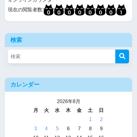
現在の閲覧者数:
検索
カレンダー
2026年8月
月
火
水
木
金
土
日
1
2
3
4
5
6
7
8
9