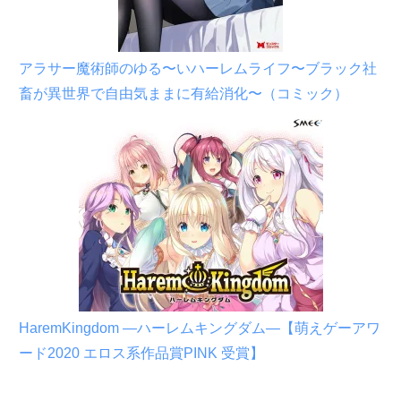
アラサー魔術師のゆる〜いハーレムライフ〜ブラック社
畜が異世界で自由気ままに有給消化〜（コミック）
HaremKingdom ―ハーレムキングダム―【萌えゲーアワ
ード2020 エロス系作品賞PINK 受賞】