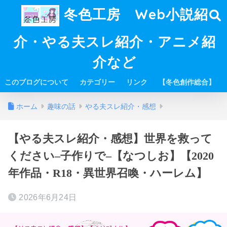
冬色工房 Web小説紹
介・やる夫スレ紹介・アニメ紹
介など
このブログについて
カテゴリー
リンク
【冬色創作総合】
ホーム
趣味の話
やる夫スレ紹介・感想
【やる夫スレ紹介・感想】世界を救って
ください–子作りで–【なつしお】【2020
年作品・R18・異世界召喚・ハーレム】
2026年6月24日