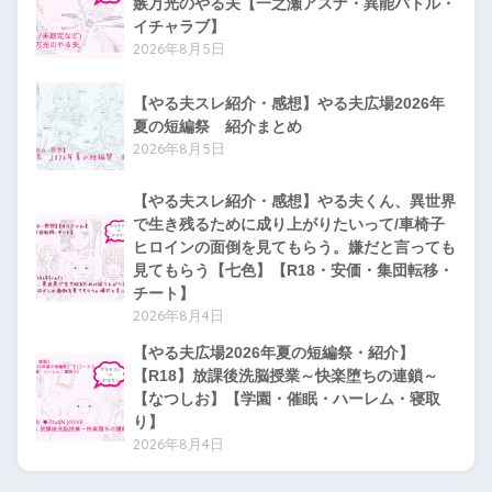
嫉万光のやる夫【一之瀬アスナ・異能バトル・
イチャラブ】
2026年8月5日
【やる夫スレ紹介・感想】やる夫広場2026年
夏の短編祭 紹介まとめ
2026年8月5日
【やる夫スレ紹介・感想】やる夫くん、異世界
で生き残るために成り上がりたいって/車椅子
ヒロインの面倒を見てもらう。嫌だと言っても
見てもらう【七色】【R18・安価・集団転移・
チート】
2026年8月4日
【やる夫広場2026年夏の短編祭・紹介】
【R18】放課後洗脳授業～快楽堕ちの連鎖～
【なつしお】【学園・催眠・ハーレム・寝取
り】
2026年8月4日