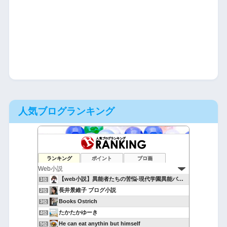
人気ブログランキング
ランキング
ポイント
ブロ画
【web小説】異能者たちの苦悩-現代学園異能バトル-
1位
長井景維子 ブログ小説
2位
Books Ostrich
3位
たかたかゆーき
4位
He can eat anythin but himself
5位