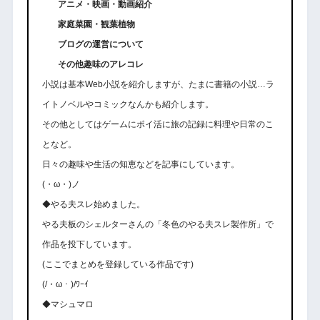
アニメ・映画・動画紹介
家庭菜園・観葉植物
ブログの運営について
その他趣味のアレコレ
小説は基本Web小説を紹介しますが、たまに書籍の小説…ラ
イトノベルやコミックなんかも紹介します。
その他としてはゲームにポイ活に旅の記録に料理や日常のこ
となど。
日々の趣味や生活の知恵などを記事にしています。
(・ω・)ノ
◆やる夫スレ始めました。
やる夫板のシェルターさんの「冬色のやる夫スレ製作所」で
作品を投下しています。
(ここでまとめを登録している作品です)
(/・ω・)/ﾜｰｲ
◆マシュマロ