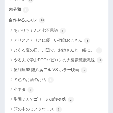
未分類
1
自作やる夫スレ
179
あかりちゃんと七不思議
8
アリスとアリスに優しい宿儺おじさん
18
とある夏の日。川辺で。お姉さんと一緒に。
1
やる夫で学ぶFGOバビロンの大富豪魔獣戦線
119
便利屋68 陸八魔アル VS ホラー映画
3
冬色のお酒のお話
5
小ネタ
5
聖園ミカでゴリラの加護令嬢
2
頭の中のミノタウロス
5