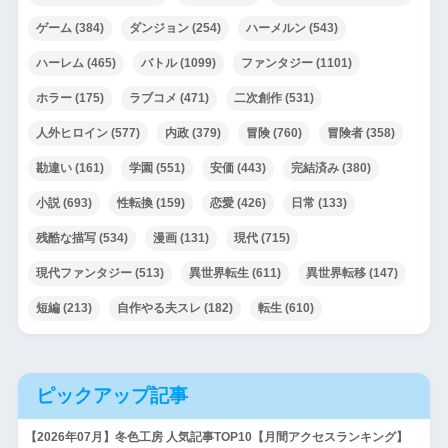
ゲーム
(384)
ダンジョン
(254)
ハーメルン
(543)
ハーレム
(465)
バトル
(1099)
ファンタジー
(1101)
ホラー
(175)
ラブコメ
(471)
二次創作
(531)
人外ヒロイン
(577)
内政
(379)
冒険
(760)
冒険者
(358)
勘違い
(161)
学園
(551)
安価
(443)
完結済み
(380)
小説
(693)
性転換
(159)
恋愛
(426)
日常
(133)
残酷な描写
(534)
漫画
(131)
現代
(715)
現代ファンタジー
(513)
異世界転生
(611)
異世界転移
(147)
短編
(213)
自作やる夫スレ
(182)
転生
(610)
ピックアップ記事
【2026年07月】冬色工房 人気記事TOP10【月間アクセスランキング】