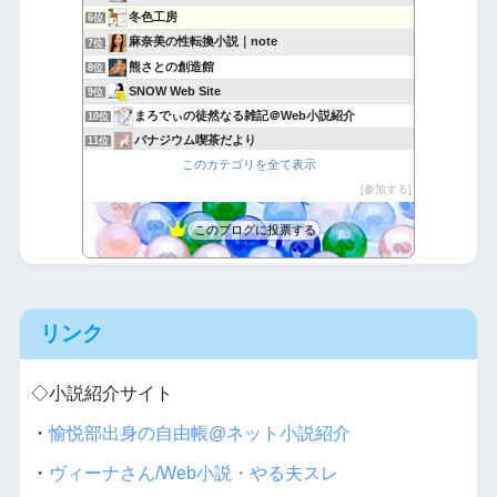
冬色工房
6位
麻奈美の性転換小説｜note
7位
熊さとの創造館
8位
SNOW Web Site
9位
まろでぃの徒然なる雑記＠Web小説紹介
10位
バナジウム喫茶だより
11位
このカテゴリを全て表示
『亜人世界をつくろう』小説本編と設定集
12位
ボロ家で執筆
参加する
13位
ネット喫茶.com
14位
このブログに投票する
GATEZEROの日記
15位
リンク
◇小説紹介サイト
・
愉悦部出身の自由帳@ネット小説紹介
・
ヴィーナさん/Web小説・やる夫スレ