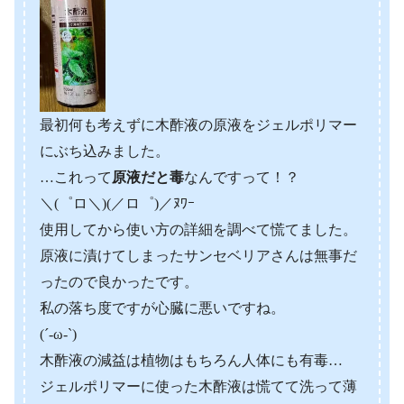
最初何も考えずに木酢液の原液をジェルポリマー
にぶち込みました。
…これって
原液だと毒
なんですって！？
＼(゜ロ＼)(／ロ゜)／ﾇﾜｰ
使用してから使い方の詳細を調べて慌てました。
原液に漬けてしまったサンセベリアさんは無事だ
ったので良かったです。
私の落ち度ですが心臓に悪いですね。
(´-ω-`)
木酢液の減益は植物はもちろん人体にも有毒…
ジェルポリマーに使った木酢液は慌てて洗って薄