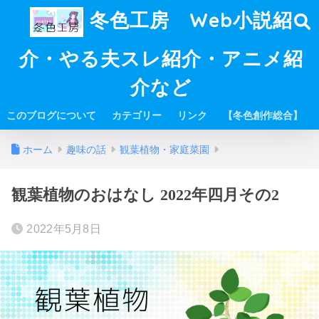
冬色工房 Web小説紹
介・やる夫スレ紹介・アニメ紹
介など
このブログについて
カテゴリー
リンク
【冬色創作総合】
ホーム
趣味の話
観葉植物・家庭菜園
観葉植物のおはなし 2022年四月その2
2022年5月8日