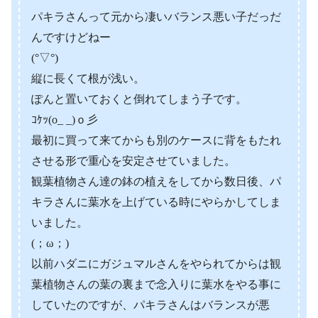
パキラさんって元から凄いバランス悪い子だっだ
んですけどねー
(°▽°)
縦に長くて根が浅い。
ぽんと置いておくと倒れてしまう子です。
ｺｹｯ(o_ _)ｏ彡
最初に買って来てからも別のケースに背をもたれ
させる形で重心を安定させていました。
観葉植物さん達の鉢の植えをしてから数日後、パ
キラさんに葉水を上げている時にやらかしてしま
いました。
(；ω；)
以前ハダニにガジュマルさんをやられてからは観
葉植物さんの葉の裏まで念入りに葉水をやる事に
していたのですが、パキラさんはバランスが悪