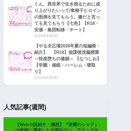
くん、異世界で生き残るために成
り上がりたいって/車椅子ヒロイン
の面倒を見てもらう。嫌だと言っ
ても見てもらう【七色】【R18・
安価・集団転移・チート】
2026年8月4日
【やる夫広場2026年夏の短編祭・
紹介】 【R18】放課後洗脳授業
～快楽堕ちの連鎖～ 【なつしお】
【学園・催眠・ハーレム・寝取
り】
2026年8月4日
人気記事(週間)