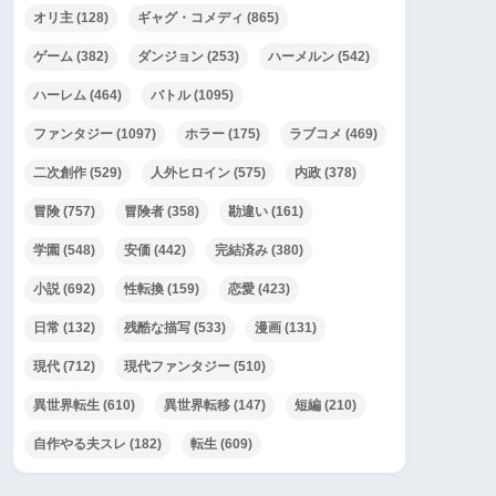
オリ主
(128)
ギャグ・コメディ
(865)
ゲーム
(382)
ダンジョン
(253)
ハーメルン
(542)
ハーレム
(464)
バトル
(1095)
ファンタジー
(1097)
ホラー
(175)
ラブコメ
(469)
二次創作
(529)
人外ヒロイン
(575)
内政
(378)
冒険
(757)
冒険者
(358)
勘違い
(161)
学園
(548)
安価
(442)
完結済み
(380)
小説
(692)
性転換
(159)
恋愛
(423)
日常
(132)
残酷な描写
(533)
漫画
(131)
現代
(712)
現代ファンタジー
(510)
異世界転生
(610)
異世界転移
(147)
短編
(210)
自作やる夫スレ
(182)
転生
(609)