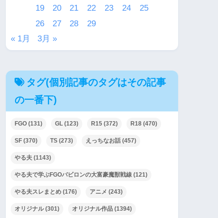
19
20
21
22
23
24
25
26
27
28
29
« 1月
3月 »
タグ(個別記事のタグはその記事
の一番下)
FGO
(131)
GL
(123)
R15
(372)
R18
(470)
SF
(370)
TS
(273)
えっちなお話
(457)
やる夫
(1143)
やる夫で学ぶFGOバビロンの大富豪魔獣戦線
(121)
やる夫スレまとめ
(176)
アニメ
(243)
オリジナル
(301)
オリジナル作品
(1394)