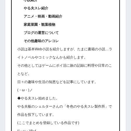
やる夫スレ紹介
アニメ・映画・動画紹介
家庭菜園・観葉植物
ブログの運営について
その他趣味のアレコレ
小説は基本Web小説を紹介しますが、たまに書籍の小説…ラ
イトノベルやコミックなんかも紹介します。
その他としてはゲームにポイ活に旅の記録に料理や日常のこ
となど。
日々の趣味や生活の知恵などを記事にしています。
(・ω・)ノ
◆やる夫スレ始めました。
やる夫板のシェルターさんの「冬色のやる夫スレ製作所」で
作品を投下しています。
(ここでまとめを登録している作品です)
(/・ω・)/ﾜｰｲ