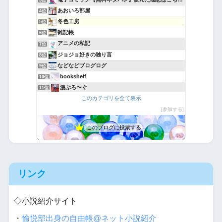
3位
あおいろ部屋
4位
冬色工房
5位
雑記帳
6位
アニメの私記
7位
ジョジョ好きの独り言
8位
などなどブログログ
9位
bookshelf
10位
漫ぶろ〜ぐ
11位
このカテゴリを全て表示
マンガジン
12位
アニメBGMを一般店で使ったらコレだよ。
参加する
13位
お爺さんとアニメと声優と
14位
このブログに投票する
ひっきーのweb小説巡り
15位
リンク
◇小説紹介サイト
・
愉悦部出身の自由帳@ネット小説紹介