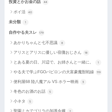
投資とかお金の話
44
ポイ活
40
未分類
1
自作やる夫スレ
179
あかりちゃんと七不思議
8
アリスとアリスに優しい宿儺おじさん
18
とある夏の日。川辺で。お姉さんと一緒に。
1
やる夫で学ぶFGOバビロンの大富豪魔獣戦線
119
便利屋68 陸八魔アル VS ホラー映画
3
冬色のお酒のお話
5
小ネタ
5
聖園ミカでゴリラの加護令嬢
2