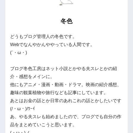
冬色
どうもブログ管理人の冬色です。
Webでなんやかんややっている人間です。
(´・ω・)
ブログ冬色工房はネット小説とかやる夫スレとかの紹
介・感想をメインに。
他にもアニメ・漫画・動画・ドラマ。映画の紹介感想、
趣味の観葉植物や旅行なども記事にしています。
あとはお金の話とか日常のあれこれの話とかしたいです
(/・ω・)/ﾜｰｲ
あ、やる夫スレも始めましたので、ブログでも自分の作
品をまとめていこうと思います。
(・ω・)ノ