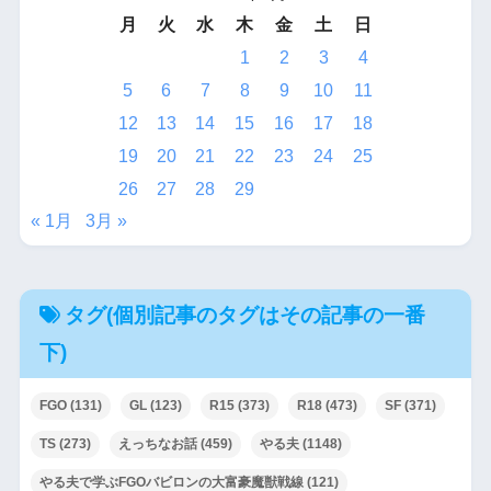
月
火
水
木
金
土
日
1
2
3
4
5
6
7
8
9
10
11
12
13
14
15
16
17
18
19
20
21
22
23
24
25
26
27
28
29
« 1月
3月 »
タグ(個別記事のタグはその記事の一番
下)
FGO
(131)
GL
(123)
R15
(373)
R18
(473)
SF
(371)
TS
(273)
えっちなお話
(459)
やる夫
(1148)
やる夫で学ぶFGOバビロンの大富豪魔獣戦線
(121)