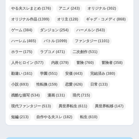
やる夫スレまとめ
(176)
アニメ
(243)
オリジナル
(302)
オリジナル作品
(1399)
オリ主
(128)
ギャグ・コメディ
(868)
ゲーム
(384)
ダンジョン
(254)
ハーメルン
(543)
ハーレム
(465)
バトル
(1099)
ファンタジー
(1101)
ホラー
(175)
ラブコメ
(471)
二次創作
(531)
人外ヒロイン
(577)
内政
(379)
冒険
(760)
冒険者
(358)
勘違い
(161)
学園
(551)
安価
(443)
完結済み
(380)
小説
(693)
性転換
(159)
恋愛
(426)
日常
(133)
残酷な描写
(534)
漫画
(131)
現代
(715)
現代ファンタジー
(513)
異世界転生
(611)
異世界転移
(147)
短編
(213)
自作やる夫スレ
(182)
転生
(610)