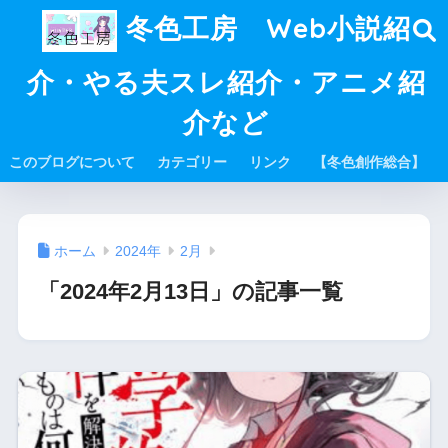
冬色工房 Web小説紹
介・やる夫スレ紹介・アニメ紹
介など
このブログについて
カテゴリー
リンク
【冬色創作総合】
ホーム
2024年
2月
「2024年2月13日」の記事一覧