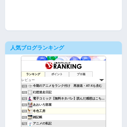
人気ブログランキング
ランキング
ポイント
ブロ画
今期のアニメをランク付け 再放送・AT-Xも含む
1位
幻想迷走日記
2位
電子コミック【無料ネタバレ】読んだ感想はこちら！
3位
あおいろ部屋
4位
冬色工房
5位
雑記帳
6位
アニメの私記
7位