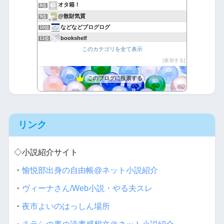
オタ箱！
8位
@散財気質
9位
などなどブログログ
10位
bookshelf
11位
このカテゴリを全て表示
漫ぶろ〜ぐ
12位
マンガジン
参加する
13位
アニメBGMを一般店で使ったらコレだよ。
14位
このブログに投票する
お爺さんとアニメと声優と
15位
リンク
◇小説紹介サイト
・
愉悦部出身の自由帳@ネット小説紹介
・
ヴィーナさん/Web小説・やる夫スレ
・
夜市よいのはっしん場所