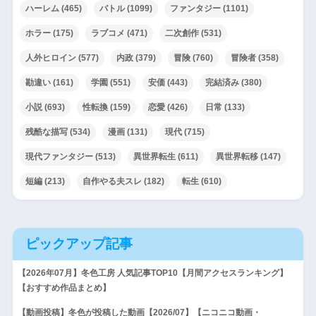
ハーレム
(465)
バトル
(1099)
ファンタジー
(1101)
ホラー
(175)
ラブコメ
(471)
二次創作
(531)
人外ヒロイン
(577)
内政
(379)
冒険
(760)
冒険者
(358)
勘違い
(161)
学園
(551)
安価
(443)
完結済み
(380)
小説
(693)
性転換
(159)
恋愛
(426)
日常
(133)
残酷な描写
(534)
漫画
(131)
現代
(715)
現代ファンタジー
(513)
異世界転生
(611)
異世界転移
(147)
短編
(213)
自作やる夫スレ
(182)
転生
(610)
ピックアップ記事
【2026年07月】冬色工房 人気記事TOP10【月間アクセスランキング】
【おすすめ作品まとめ】
【動画投稿】冬色が投稿した動画【2026/07】【ニコニコ動画・