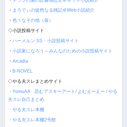
・
チラシの裏の読書感想文＠ネット小説紹介
・
まろでぃの徒然なる雑記＠Web小説紹介
・
色々なその他（仮）
◇小説投稿サイト
・
ハーメルン SS・小説投稿サイト
・
小説家になろう – みんなのための小説投稿サイト
・
Arcadia
・
B-NOVEL
◇やる夫スレまとめサイト
・YomuAA 読むアスキーアート/ よむえーえー / やる
夫スレ自己まとめ
・やる夫スレ本棚
・やる夫スレ本棚2号館