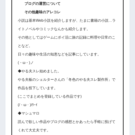
ブログの運営について
その他趣味のアレコレ
小説は基本Web小説を紹介しますが、たまに書籍の小説…ラ
イトノベルやコミックなんかも紹介します。
その他としてはゲームにポイ活に旅の記録に料理や日常のこ
となど。
日々の趣味や生活の知恵などを記事にしています。
(・ω・)ノ
◆やる夫スレ始めました。
やる夫板のシェルターさんの「冬色のやる夫スレ製作所」で
作品を投下しています。
(ここでまとめを登録している作品です)
(/・ω・)/ﾜｰｲ
◆マシュマロ
読んで欲しい作品やブログの感想とかあったら手軽に投げて
くれて大丈夫です。