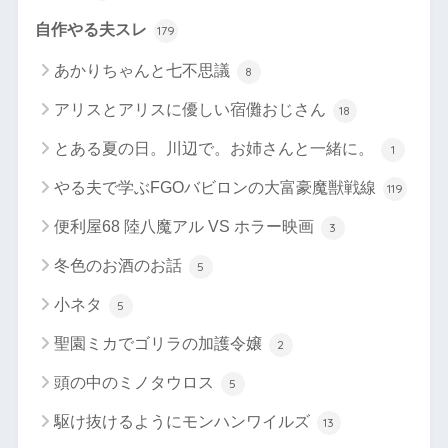
自作やる夫スレ
179
あかりちゃんと七不思議
8
アリスとアリスに優しい宿儺おじさん
18
とある夏の日。川辺で。お姉さんと一緒に。
1
やる夫で学ぶFGOバビロンの大富豪魔獣戦線
119
便利屋68 陸八魔アル VS ホラー映画
3
冬色のお酒のお話
5
小ネタ
5
聖園ミカでゴリラの加護令嬢
2
頭の中のミノタウロス
5
駆け抜けるようにモンハンワイルズ
13