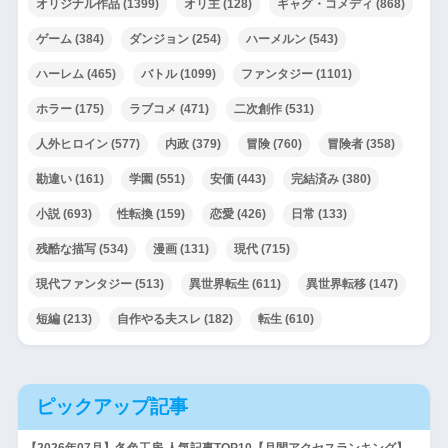
オリジナル作品
(1399)
オリ主
(128)
ギャグ・コメディ
(868)
ゲーム
(384)
ダンジョン
(254)
ハーメルン
(543)
ハーレム
(465)
バトル
(1099)
ファンタジー
(1101)
ホラー
(175)
ラブコメ
(471)
二次創作
(531)
人外ヒロイン
(577)
内政
(379)
冒険
(760)
冒険者
(358)
勘違い
(161)
学園
(551)
安価
(443)
完結済み
(380)
小説
(693)
性転換
(159)
恋愛
(426)
日常
(133)
残酷な描写
(534)
漫画
(131)
現代
(715)
現代ファンタジー
(513)
異世界転生
(611)
異世界転移
(147)
短編
(213)
自作やる夫スレ
(182)
転生
(610)
ピックアップ記事
【2026年07月】冬色工房 人気記事TOP10【月間アクセスランキング】