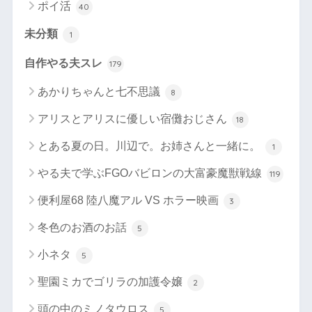
ポイ活
40
未分類
1
自作やる夫スレ
179
あかりちゃんと七不思議
8
アリスとアリスに優しい宿儺おじさん
18
とある夏の日。川辺で。お姉さんと一緒に。
1
やる夫で学ぶFGOバビロンの大富豪魔獣戦線
119
便利屋68 陸八魔アル VS ホラー映画
3
冬色のお酒のお話
5
小ネタ
5
聖園ミカでゴリラの加護令嬢
2
頭の中のミノタウロス
5