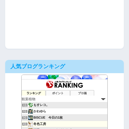
人気ブログランキング
ランキング
ポイント
ブロ画
もすレコ。
1位
かわゆら
2位
BISCUE 今日の1枚
3位
冬色工房
4位