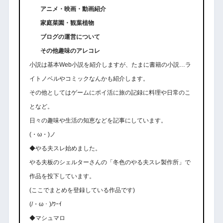
アニメ・映画・動画紹介
家庭菜園・観葉植物
ブログの運営について
その他趣味のアレコレ
小説は基本Web小説を紹介しますが、たまに書籍の小説…ラ
イトノベルやコミックなんかも紹介します。
その他としてはゲームにポイ活に旅の記録に料理や日常のこ
となど。
日々の趣味や生活の知恵などを記事にしています。
(・ω・)ノ
◆やる夫スレ始めました。
やる夫板のシェルターさんの「冬色のやる夫スレ製作所」で
作品を投下しています。
(ここでまとめを登録している作品です)
(/・ω・)/ﾜｰｲ
◆マシュマロ