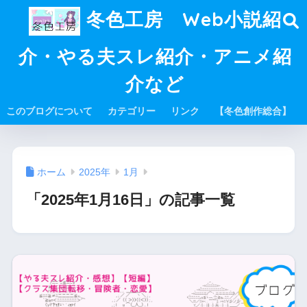
冬色工房 Web小説紹
介・やる夫スレ紹介・アニメ紹
介など
このブログについて
カテゴリー
リンク
【冬色創作総合】
ホーム
2025年
1月
「2025年1月16日」の記事一覧