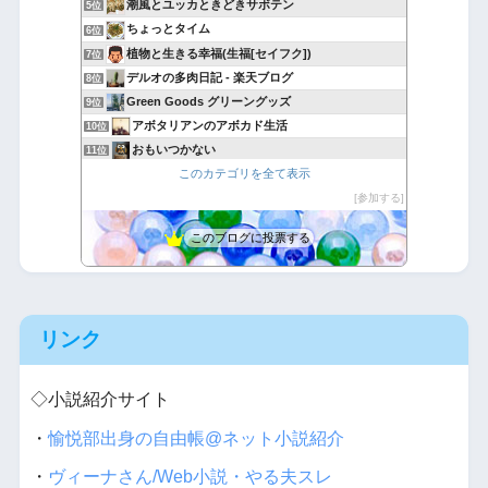
潮風とユッカときどきサボテン
5位
ちょっとタイム
6位
植物と生きる幸福(生福[セイフク])
7位
デルオの多肉日記 - 楽天ブログ
8位
Green Goods グリーングッズ
9位
アボタリアンのアボカド生活
10位
おもいつかない
11位
このカテゴリを全て表示
Yubisakino Jyunin
12位
〜ほのぼのおうち時間〜手芸・園芸ライフ
参加する
13位
月にサボテン
14位
このブログに投票する
引きこもりセレブの毎日遺書
15位
リンク
◇小説紹介サイト
・
愉悦部出身の自由帳@ネット小説紹介
・
ヴィーナさん/Web小説・やる夫スレ