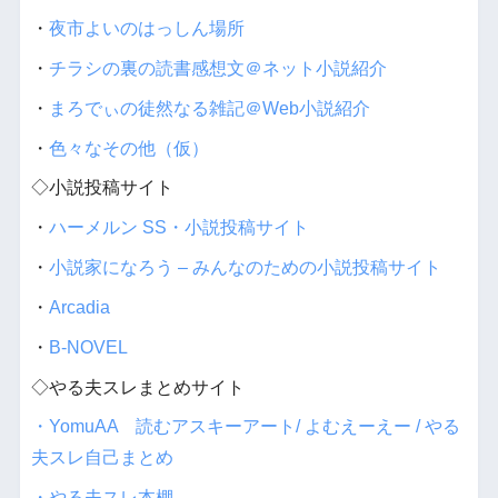
・
夜市よいのはっしん場所
・
チラシの裏の読書感想文＠ネット小説紹介
・
まろでぃの徒然なる雑記＠Web小説紹介
・
色々なその他（仮）
◇小説投稿サイト
・
ハーメルン SS・小説投稿サイト
・
小説家になろう – みんなのための小説投稿サイト
・
Arcadia
・
B-NOVEL
◇やる夫スレまとめサイト
・YomuAA 読むアスキーアート/ よむえーえー / やる
夫スレ自己まとめ
・やる夫スレ本棚