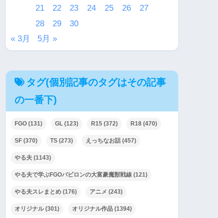
21
22
23
24
25
26
27
28
29
30
« 3月
5月 »
タグ(個別記事のタグはその記事
の一番下)
FGO
(131)
GL
(123)
R15
(372)
R18
(470)
SF
(370)
TS
(273)
えっちなお話
(457)
やる夫
(1143)
やる夫で学ぶFGOバビロンの大富豪魔獣戦線
(121)
やる夫スレまとめ
(176)
アニメ
(243)
オリジナル
(301)
オリジナル作品
(1394)