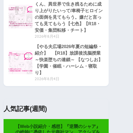
くん、異世界で生き残るために成
り上がりたいって/車椅子ヒロイン
の面倒を見てもらう。嫌だと言っ
ても見てもらう【七色】【R18・
安価・集団転移・チート】
2026年8月4日
【やる夫広場2026年夏の短編祭・
紹介】 【R18】放課後洗脳授業
～快楽堕ちの連鎖～ 【なつしお】
【学園・催眠・ハーレム・寝取
り】
2026年8月4日
人気記事(週間)