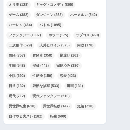
オリ主
(128)
ギャグ・コメディ
(865)
ゲーム
(382)
ダンジョン
(253)
ハーメルン
(542)
ハーレム
(464)
バトル
(1095)
ファンタジー
(1097)
ホラー
(175)
ラブコメ
(469)
二次創作
(529)
人外ヒロイン
(575)
内政
(378)
冒険
(757)
冒険者
(358)
勘違い
(161)
学園
(548)
安価
(442)
完結済み
(380)
小説
(692)
性転換
(159)
恋愛
(423)
日常
(132)
残酷な描写
(533)
漫画
(131)
現代
(712)
現代ファンタジー
(510)
異世界転生
(610)
異世界転移
(147)
短編
(210)
自作やる夫スレ
(182)
転生
(609)