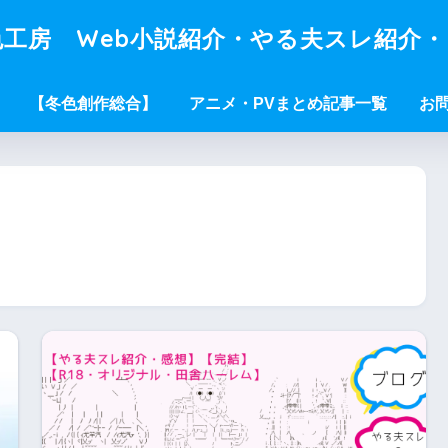
工房 Web小説紹介・やる夫スレ紹介
【冬色創作総合】
アニメ・PVまとめ記事一覧
お