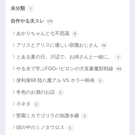
未分類
1
自作やる夫スレ
179
あかりちゃんと七不思議
8
アリスとアリスに優しい宿儺おじさん
18
とある夏の日。川辺で。お姉さんと一緒に。
1
やる夫で学ぶFGOバビロンの大富豪魔獣戦線
119
便利屋68 陸八魔アル VS ホラー映画
3
冬色のお酒のお話
5
小ネタ
5
聖園ミカでゴリラの加護令嬢
2
頭の中のミノタウロス
5