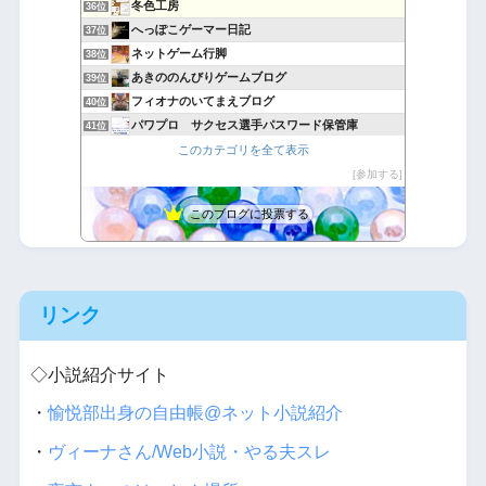
冬色工房
36位
へっぽこゲーマー日記
37位
ネットゲーム行脚
38位
あきののんびりゲームブログ
39位
フィオナのいてまえブログ
40位
パワプロ サクセス選手パスワード保管庫
41位
放置少女＠不撓不屈
このカテゴリを全て表示
42位
たつみんの気ままな喫茶店
参加する
43位
このブログに投票する
リンク
◇小説紹介サイト
・
愉悦部出身の自由帳@ネット小説紹介
・
ヴィーナさん/Web小説・やる夫スレ