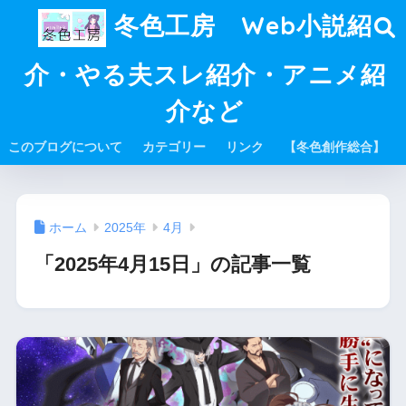
冬色工房 Web小説紹
介・やる夫スレ紹介・アニメ紹
介など
このブログについて
カテゴリー
リンク
【冬色創作総合】
ホーム
2025年
4月
「2025年4月15日」の記事一覧