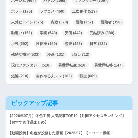
ハーレム
(464)
バトル
(1095)
ファンタジー
(1097)
ホラー
(175)
ラブコメ
(469)
二次創作
(529)
人外ヒロイン
(575)
内政
(378)
冒険
(757)
冒険者
(358)
勘違い
(161)
学園
(548)
安価
(442)
完結済み
(380)
小説
(692)
性転換
(159)
恋愛
(423)
日常
(132)
残酷な描写
(533)
漫画
(131)
現代
(712)
現代ファンタジー
(510)
異世界転生
(610)
異世界転移
(147)
短編
(210)
自作やる夫スレ
(182)
転生
(609)
ピックアップ記事
【2026年07月】冬色工房 人気記事TOP10【月間アクセスランキング】
【おすすめ作品まとめ】
【動画投稿】冬色が投稿した動画【2026/07】【ニコニコ動画・