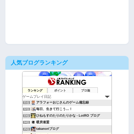
人気ブログランキング
ラピコット学園放送局
29位
ランキング
ポイント
ブロ画
無課金隊長のゲーム・デバイス調査室
30位
アラフォーおじさんのゲーム備忘録
31位
毎日、生きて行こう…！
32位
ひねもすのたりのたりかな - LotRO ブログ
33位
暖房連盟
34位
takanoriブログ
35位