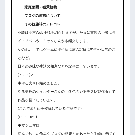
家庭菜園・観葉植物
ブログの運営について
その他趣味のアレコレ
小説は基本Web小説を紹介しますが、たまに書籍の小説…ラ
イトノベルやコミックなんかも紹介します。
その他としてはゲームにポイ活に旅の記録に料理や日常のこ
となど。
日々の趣味や生活の知恵などを記事にしています。
(・ω・)ノ
◆やる夫スレ始めました。
やる夫板のシェルターさんの「冬色のやる夫スレ製作所」で
作品を投下しています。
(ここでまとめを登録している作品です)
(/・ω・)/ﾜｰｲ
◆マシュマロ
読んで欲しい作品やブログの感想とかあったら手軽に投げて