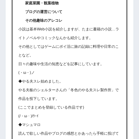
家庭菜園・観葉植物
ブログの運営について
その他趣味のアレコレ
小説は基本Web小説を紹介しますが、たまに書籍の小説…ラ
イトノベルやコミックなんかも紹介します。
その他としてはゲームにポイ活に旅の記録に料理や日常のこ
となど。
日々の趣味や生活の知恵などを記事にしています。
(・ω・)ノ
◆やる夫スレ始めました。
やる夫板のシェルターさんの「冬色のやる夫スレ製作所」で
作品を投下しています。
(ここでまとめを登録している作品です)
(/・ω・)/ﾜｰｲ
◆マシュマロ
読んで欲しい作品やブログの感想とかあったら手軽に投げて