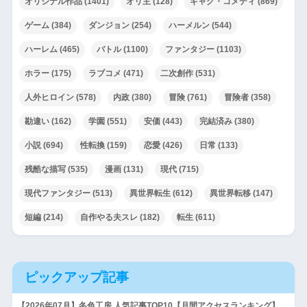
オリジナル作品
(1401)
オリ主
(128)
ギャグ・コメディ
(869)
ゲーム
(384)
ダンジョン
(254)
ハーメルン
(544)
ハーレム
(465)
バトル
(1100)
ファンタジー
(1103)
ホラー
(175)
ラブコメ
(471)
二次創作
(531)
人外ヒロイン
(578)
内政
(380)
冒険
(761)
冒険者
(358)
勘違い
(162)
学園
(551)
安価
(443)
完結済み
(380)
小説
(694)
性転換
(159)
恋愛
(426)
日常
(133)
残酷な描写
(535)
漫画
(131)
現代
(715)
現代ファンタジー
(513)
異世界転生
(612)
異世界転移
(147)
短編
(214)
自作やる夫スレ
(182)
転生
(611)
ピックアップ記事
【2026年07月】冬色工房 人気記事TOP10【月間アクセスランキング】