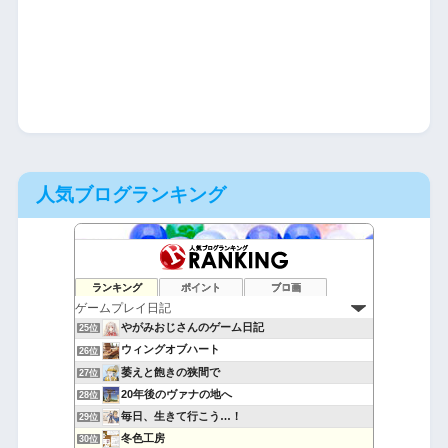
人気ブログランキング
アラフォーおじさんのゲーム備忘録
23位
ランキング
ポイント
ブロ画
Noel Note-ゲームと絵の記録-
24位
やがみおじさんのゲーム日記
25位
ウィングオブハート
26位
萎えと飽きの狭間で
27位
20年後のヴァナの地へ
28位
毎日、生きて行こう…！
29位
冬色工房
30位