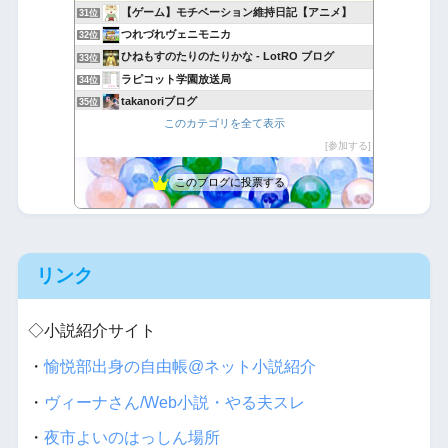
【ゲーム】モチベーション維持日記【アニメ】
31位
つれづれヴェニモニカ
32位
ひねもすのたりのたりかな - LotRO ブログ
33位
ラピコット学園放送局
34位
takanoriブログ
35位
無課金隊長のゲーム・デバイス調査室
このカテゴリを全て表示
36位
戦国ixa日記 １７-３２
参加する
37位
このブログに投票する
リンク
◇小説紹介サイト
・
愉悦部出身の自由帳@ネット小説紹介
・
ヴィーナさん/Web小説・やる夫スレ
・
夜市よいのはっしん場所