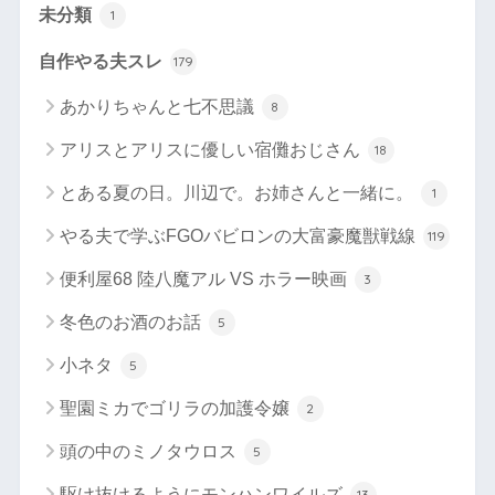
未分類
1
自作やる夫スレ
179
あかりちゃんと七不思議
8
アリスとアリスに優しい宿儺おじさん
18
とある夏の日。川辺で。お姉さんと一緒に。
1
やる夫で学ぶFGOバビロンの大富豪魔獣戦線
119
便利屋68 陸八魔アル VS ホラー映画
3
冬色のお酒のお話
5
小ネタ
5
聖園ミカでゴリラの加護令嬢
2
頭の中のミノタウロス
5
駆け抜けるようにモンハンワイルズ
13