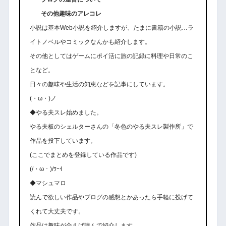
その他趣味のアレコレ
小説は基本Web小説を紹介しますが、たまに書籍の小説…ラ
イトノベルやコミックなんかも紹介します。
その他としてはゲームにポイ活に旅の記録に料理や日常のこ
となど。
日々の趣味や生活の知恵などを記事にしています。
(・ω・)ノ
◆やる夫スレ始めました。
やる夫板のシェルターさんの「冬色のやる夫スレ製作所」で
作品を投下しています。
(ここでまとめを登録している作品です)
(/・ω・)/ﾜｰｲ
◆マシュマロ
読んで欲しい作品やブログの感想とかあったら手軽に投げて
くれて大丈夫です。
作品は趣味が合えば読んで紹介します。