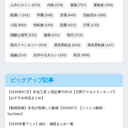
人外ヒロイン
(575)
内政
(378)
冒険
(757)
冒険者
(358)
勘違い
(161)
学園
(548)
安価
(442)
完結済み
(380)
小説
(692)
性転換
(159)
恋愛
(423)
日常
(132)
残酷な描写
(533)
漫画
(131)
現代
(712)
現代ファンタジー
(510)
異世界転生
(610)
異世界転移
(147)
短編
(210)
自作やる夫スレ
(182)
転生
(609)
ピックアップ記事
【2026年07月】冬色工房 人気記事TOP10【月間アクセスランキング】
【おすすめ作品まとめ】
【動画投稿】冬色が投稿した動画【2026/07】【ニコニコ動画・
YouTube】
【2026年夏アニメ】紹介・感想まとめ一覧