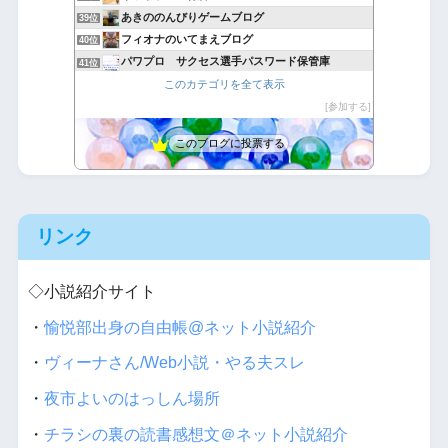
あきののんびりゲームブログ
39位
フィオナのいてまえブログ
40位
パワプロ サクセス選手パスワード保管庫
41位
放置少女＠不撓不屈
このカテゴリを全て表示
42位
たつみんの気ままな喫茶店
参加する
43位
このブログに投票する
リンク
◇小説紹介サイト
・
愉悦部出身の自由帳@ネット小説紹介
・
ヴィーナさん/Web小説・やる夫スレ
・
夜市よいのはっしん場所
・
チラシの裏の読書感想文＠ネット小説紹介