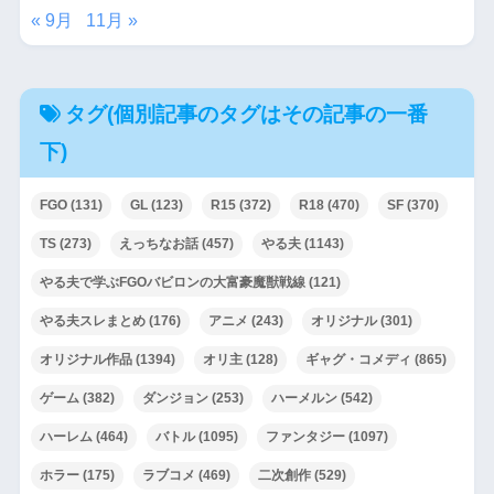
« 9月
11月 »
タグ(個別記事のタグはその記事の一番
下)
FGO
(131)
GL
(123)
R15
(372)
R18
(470)
SF
(370)
TS
(273)
えっちなお話
(457)
やる夫
(1143)
やる夫で学ぶFGOバビロンの大富豪魔獣戦線
(121)
やる夫スレまとめ
(176)
アニメ
(243)
オリジナル
(301)
オリジナル作品
(1394)
オリ主
(128)
ギャグ・コメディ
(865)
ゲーム
(382)
ダンジョン
(253)
ハーメルン
(542)
ハーレム
(464)
バトル
(1095)
ファンタジー
(1097)
ホラー
(175)
ラブコメ
(469)
二次創作
(529)