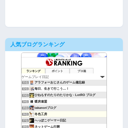
人気ブログランキング
ラピコット学園放送局
29位
ランキング
ポイント
ブロ画
無課金隊長のゲーム・デバイス調査室
30位
アラフォーおじさんのゲーム備忘録
31位
毎日、生きて行こう…！
32位
ひねもすのたりのたりかな - LotRO ブログ
33位
暖房連盟
34位
takanoriブログ
35位
冬色工房
36位
へっぽこゲーマー日記
37位
ネットゲーム行脚
38位