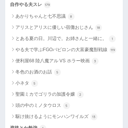
自作やる夫スレ
179
あかりちゃんと七不思議
8
アリスとアリスに優しい宿儺おじさん
18
とある夏の日。川辺で。お姉さんと一緒に。
1
やる夫で学ぶFGOバビロンの大富豪魔獣戦線
119
便利屋68 陸八魔アル VS ホラー映画
3
冬色のお酒のお話
5
小ネタ
5
聖園ミカでゴリラの加護令嬢
2
頭の中のミノタウロス
5
駆け抜けるようにモンハンワイルズ
13
資格とか勉強