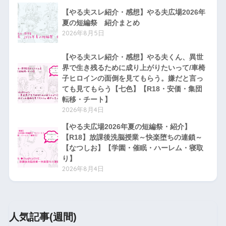
【やる夫スレ紹介・感想】やる夫広場2026年
夏の短編祭 紹介まとめ
2026年8月5日
【やる夫スレ紹介・感想】やる夫くん、異世
界で生き残るために成り上がりたいって/車椅
子ヒロインの面倒を見てもらう。嫌だと言っ
ても見てもらう【七色】【R18・安価・集団
転移・チート】
2026年8月4日
【やる夫広場2026年夏の短編祭・紹介】
【R18】放課後洗脳授業～快楽堕ちの連鎖～
【なつしお】【学園・催眠・ハーレム・寝取
り】
2026年8月4日
人気記事(週間)