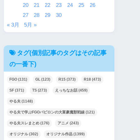
20
21
22
23
24
25
26
27
28
29
30
« 3月
5月 »
タグ(個別記事のタグはその記事
の一番下)
FGO
(131)
GL
(123)
R15
(373)
R18
(473)
SF
(371)
TS
(273)
えっちなお話
(459)
やる夫
(1148)
やる夫で学ぶFGOバビロンの大富豪魔獣戦線
(121)
やる夫スレまとめ
(176)
アニメ
(243)
オリジナル
(302)
オリジナル作品
(1399)