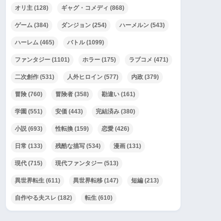
オリ主
(128)
ギャグ・コメディ
(868)
ゲーム
(384)
ダンジョン
(254)
ハーメルン
(543)
ハーレム
(465)
バトル
(1099)
ファンタジー
(1101)
ホラー
(175)
ラブコメ
(471)
二次創作
(531)
人外ヒロイン
(577)
内政
(379)
冒険
(760)
冒険者
(358)
勘違い
(161)
学園
(551)
安価
(443)
完結済み
(380)
小説
(693)
性転換
(159)
恋愛
(426)
日常
(133)
残酷な描写
(534)
漫画
(131)
現代
(715)
現代ファンタジー
(513)
異世界転生
(611)
異世界転移
(147)
短編
(213)
自作やる夫スレ
(182)
転生
(610)