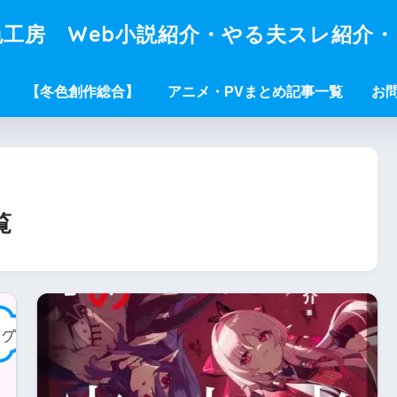
工房 Web小説紹介・やる夫スレ紹介
【冬色創作総合】
アニメ・PVまとめ記事一覧
お
覧