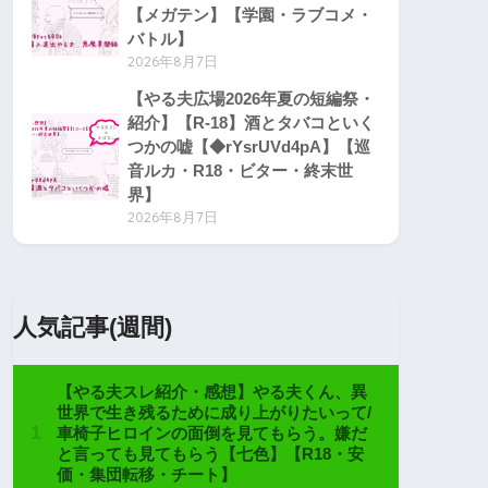
【メガテン】【学園・ラブコメ・
バトル】
2026年8月7日
【やる夫広場2026年夏の短編祭・
紹介】【R-18】酒とタバコといく
つかの嘘【◆rYsrUVd4pA】【巡
音ルカ・R18・ビター・終末世
界】
2026年8月7日
人気記事(週間)