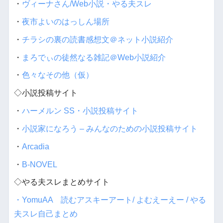
・
ヴィーナさん/Web小説・やる夫スレ
・
夜市よいのはっしん場所
・
チラシの裏の読書感想文＠ネット小説紹介
・
まろでぃの徒然なる雑記＠Web小説紹介
・
色々なその他（仮）
◇小説投稿サイト
・
ハーメルン SS・小説投稿サイト
・
小説家になろう – みんなのための小説投稿サイト
・
Arcadia
・
B-NOVEL
◇やる夫スレまとめサイト
・YomuAA 読むアスキーアート/ よむえーえー / やる
夫スレ自己まとめ