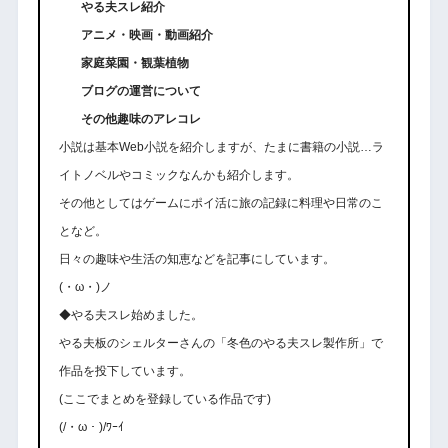
やる夫スレ紹介
アニメ・映画・動画紹介
家庭菜園・観葉植物
ブログの運営について
その他趣味のアレコレ
小説は基本Web小説を紹介しますが、たまに書籍の小説…ラ
イトノベルやコミックなんかも紹介します。
その他としてはゲームにポイ活に旅の記録に料理や日常のこ
となど。
日々の趣味や生活の知恵などを記事にしています。
(・ω・)ノ
◆やる夫スレ始めました。
やる夫板のシェルターさんの「冬色のやる夫スレ製作所」で
作品を投下しています。
(ここでまとめを登録している作品です)
(/・ω・)/ﾜｰｲ