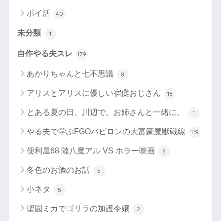
ポイ活
40
未分類
1
自作やる夫スレ
179
あかりちゃんと七不思議
8
アリスとアリスに優しい宿儺おじさん
18
とある夏の日。川辺で。お姉さんと一緒に。
1
やる夫で学ぶFGOバビロンの大富豪魔獣戦線
119
便利屋68 陸八魔アル VS ホラー映画
3
冬色のお酒のお話
5
小ネタ
5
聖園ミカでゴリラの加護令嬢
2