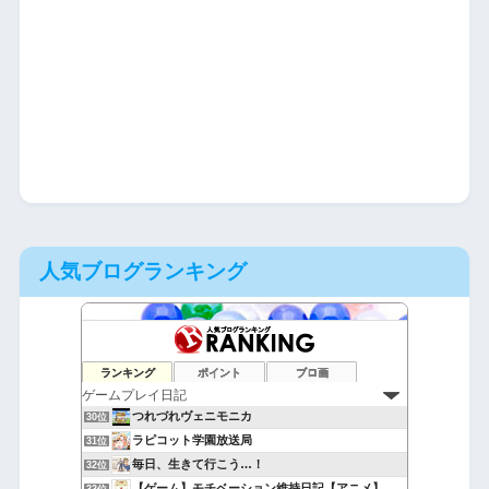
人気ブログランキング
萎えと飽きの狭間で
28位
ランキング
ポイント
ブロ画
20年後のヴァナの地へ
29位
つれづれヴェニモニカ
30位
ラピコット学園放送局
31位
毎日、生きて行こう…！
32位
【ゲーム】モチベーション維持日記【アニメ】