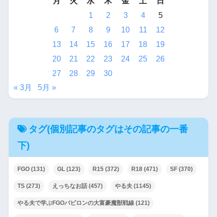
月
火
水
木
金
土
日
1
2
3
4
5
6
7
8
9
10
11
12
13
14
15
16
17
18
19
20
21
22
23
24
25
26
27
28
29
30
« 3月
5月 »
タグ(個別記事のタグはその記事の一番
下)
FGO
(131)
GL
(123)
R15
(372)
R18
(471)
SF
(370)
TS
(273)
えっちなお話
(457)
やる夫
(1145)
やる夫で学ぶFGOバビロンの大富豪魔獣戦線
(121)