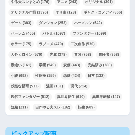
やる夫スレまとめ
(176)
アニメ
(243)
オリジナル
(301)
オリジナル作品
(1396)
オリ主
(128)
ギャグ・コメディ
(866)
ゲーム
(383)
ダンジョン
(253)
ハーメルン
(542)
ハーレム
(465)
バトル
(1097)
ファンタジー
(1099)
ホラー
(175)
ラブコメ
(470)
二次創作
(530)
人外ヒロイン
(576)
内政
(378)
冒険
(758)
冒険者
(358)
勘違い
(161)
学園
(549)
安価
(443)
完結済み
(380)
小説
(692)
性転換
(159)
恋愛
(424)
日常
(132)
残酷な描写
(533)
漫画
(131)
現代
(714)
現代ファンタジー
(512)
異世界転生
(610)
異世界転移
(147)
短編
(211)
自作やる夫スレ
(182)
転生
(609)
ピックアップ記事