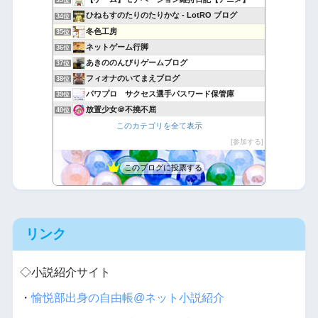
33位
ひねもすのたりのたりかな - LotRO ブログ
34位
冬色工房
35位
ネットゲーム行脚
36位
あきののんびりゲームブログ
37位
フィオナのいてまえブログ
38位
パワプロ サクセス選手パスワード保管庫
39位
放置少女＠不撓不屈
40位
戦国ixa日記 １７-３２
このカテゴリを全て表示
41位
ゲーム壱萬回転
参加する
42位
このブログに投票する
リンク
◇小説紹介サイト
・
愉悦部出身の自由帳@ネット小説紹介