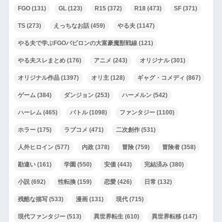
FGO
(131)
GL
(123)
R15
(372)
R18
(473)
SF
(371)
TS
(273)
えっちなお話
(459)
やる夫
(1147)
やる夫で学ぶFGOバビロンの大富豪魔獣戦線
(121)
やる夫スレまとめ
(176)
アニメ
(243)
オリジナル
(301)
オリジナル作品
(1397)
オリ主
(128)
ギャグ・コメディ
(867)
ゲーム
(384)
ダンジョン
(253)
ハーメルン
(542)
ハーレム
(465)
バトル
(1098)
ファンタジー
(1100)
ホラー
(175)
ラブコメ
(471)
二次創作
(531)
人外ヒロイン
(577)
内政
(378)
冒険
(759)
冒険者
(358)
勘違い
(161)
学園
(550)
安価
(443)
完結済み
(380)
小説
(692)
性転換
(159)
恋愛
(426)
日常
(132)
残酷な描写
(533)
漫画
(131)
現代
(715)
現代ファンタジー
(513)
異世界転生
(610)
異世界転移
(147)