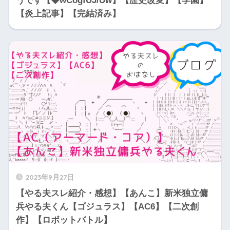
うです【◆wCogfUJ/Uw】【歴史改変】【学園】
【炎上記事】【完結済み】
2023年9月27日
【やる夫スレ紹介・感想】【あんこ】新米独立傭
兵やる夫くん【ゴジュラス】【AC6】【二次創
作】【ロボットバトル】