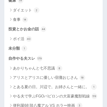
健康
19
ダイエット
2
食事
14
投資とかお金の話
44
ポイ活
40
未分類
1
自作やる夫スレ
179
あかりちゃんと七不思議
8
アリスとアリスに優しい宿儺おじさん
18
とある夏の日。川辺で。お姉さんと一緒に。
1
やる夫で学ぶFGOバビロンの大富豪魔獣戦線
119
便利屋68 陸八魔アル VS ホラー映画
3