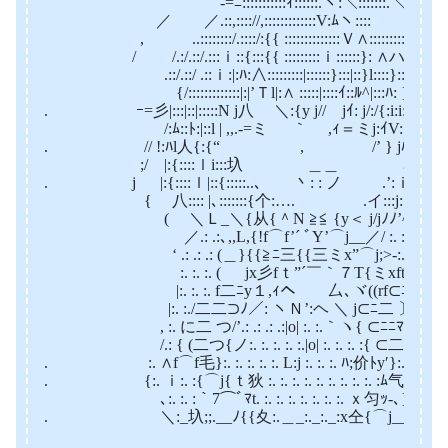
-=ﾆ:::::::::::ｨ::::::.ヽ:＼:::::::.＼
／ ／.::,:::://,:::::::::::::V:ﾑヽ::::
, ..::::::::/.::::/:{{ ::::::::::::::Ｖ∧:::::::::::.,
/ /.:/.::/.:::ｉ::{:::{{ :::::::::ｉ::::::}: ∧ハ:::::Vﾆ
.::/.::/ .::ｉ:|:ﾊ:∧:::::::::|::::::}:::|::}l::::}::::: V:i:i
{/:::::::::::::|:|’Ｔl|:∧ :::::|::::ｲ::ﾙ^|:::ﾊ: }:::}:i:i:i:i:
. ｰ=彡|:::|::|:::::N j八 ＼:{y j// jｲ: j/:/{:i:i:i:i:i_ﾉ´
/:ﾑ::ﾄ:|::l | ,,.-=ミ ｀ ,ｨ＝ミj:ｲV::::ﾄ､／:i
. // !:ﾊl人{:{“ , /’ } jﾊ:∧:i.ヽ:i:
;/ |:{::::ｌi:::圦 ＿＿ ﾑ’!:::}::∧i:
. j |:{::::ｌ|::{:::::..､ 丶: : ノ .’:ｉ:::i:i |::
{ 八:::: |､:::::::{个:…. .イ:::j:|:::|:ｌ:|::
( ＼Ｌ_＼{从{＾N ≧≦ {y＜ j/jﾉﾉ’^´
／.: .:､,,L,{!f⌒f’´ ﾞY’⌒j__／/ :. :. :.｀
‘ .: .: .: (＿}{{≧ﾆ三{{三ミx”⌒j;>‐:.､:. :. :
:. :. :. ( jx彡fｔ”´￣｀７T{ミxft_…,;ﾉ:. :.
|:. :. :. f二ﾆy１,ｨヘ 厶､ヾ((rf⊂ﾆﾆj: :.j
|:. :./二二⊃ﾉ／: ヽＮ’:ヘ ＼ j⊂ﾆ二 〕:.{
, :. に二 つ/’.: .: .: .:|o| :. :.｀ヽ{ ⊂ﾆﾆﾏ:. :{
/.: { (二つ{ノ:. :. :. :. :.|o| :. :. :. :{ ⊂二¨ﾊ-､:,
. :. ∧f⌒f毛}:. :. :. :. :. L:j :. :. :. ﾊ;价ﾄy′}:.ﾊ{
. {:. ｉ:. :{⌒j{ｔ狄 :. :. :. :. :. :. :. :. :. :ﾑ气{⌒j/:. :
､:. :. :｀7⌒ﾞﾏt. :. :. :. :. :. :. :. ｘ匀ｯ-､}^´: :. :.
. ＼:_圦;;.__ﾉ{{夊:.＿_:._:._:x仝{⌒j__,ﾉ ､: :