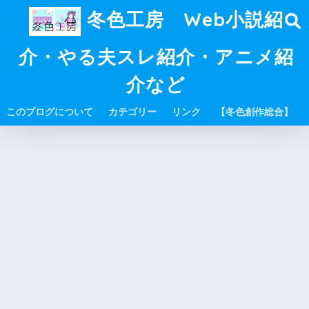
冬色工房 Web小説紹
介・やる夫スレ紹介・アニメ紹
介など
このブログについて
カテゴリー
リンク
【冬色創作総合】