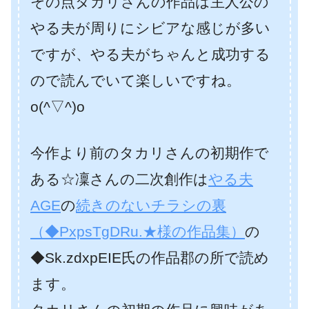
その点タカリさんの作品は主人公の
やる夫が周りにシビアな感じが多い
ですが、やる夫がちゃんと成功する
ので読んでいて楽しいですね。
o(^▽^)o
今作より前のタカリさんの初期作で
ある☆凜さんの二次創作は
やる夫
AGE
の
続きのないチラシの裏
（◆PxpsTgDRu.★様の作品集）
の
◆Sk.zdxpEIE氏の作品郡の所で読め
ます。