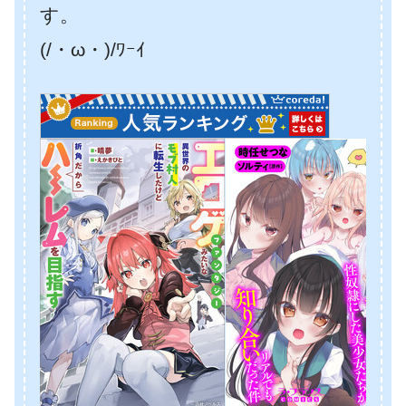
す。
(/・ω・)/ﾜｰｲ