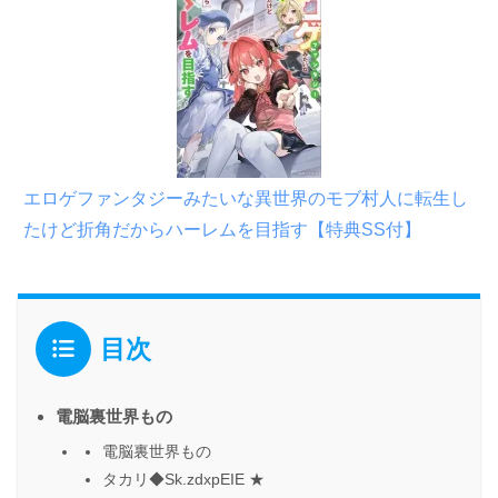
エロゲファンタジーみたいな異世界のモブ村人に転生し
たけど折角だからハーレムを目指す【特典SS付】
目次
電脳裏世界もの
電脳裏世界もの
タカリ◆Sk.zdxpEIE ★