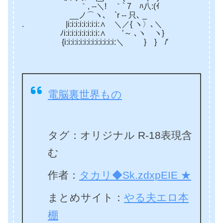
｀, -‐＼! ｀` 7ゝﾊ八:(ｲ
__ノ⌒ヽ､ `r -‐ 只､ _
. |i:i:i:i:i:i:i:i:∧ ＼／{ ヽ〉､＼
ﾉi:i:i:i:i:i:i:i:i:∧ ’～ ､ヽ ヽ}
{i:i:i:i:i:i:i:i:i:i:i:i:i:＼ } } /′
電脳裏世界もの
タグ：オリジナル R-18表現含
む
作者：
タカリ◆Sk.zdxpEIE ★
まとめサイト：
やる夫エロ本
棚