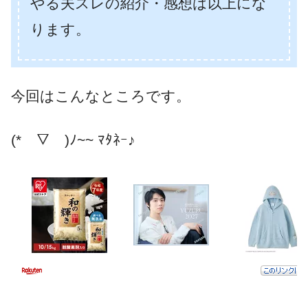
やる夫スレの紹介・感想は以上にな
ります。
今回はこんなところです。
(*￣▽￣)ﾉ~~ ﾏﾀﾈｰ♪