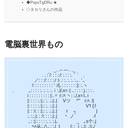
◆PxpsTgDRu.★
◇タカリさんの作品
電脳裏世界もの
_. .-‐ ― . ._
. . :´/: : : :./: : : : :.｀` 、
／: : :/: : : :./ :i .: :. :. :. :.､. ‘.,
/: : : : : : : : : ‘ :/{､: : : : : : :}: :.ヽ
. ,.: : : : :. :. :. :.ｉ:.|/,x=ミ､: : : : j.: : : .
i : : : : : : : : : |:.〃 r::ﾊ ヽ: :./,x=ﾐ､i
|: : : : :.:|.: :. .:.|:.| Vツ ^” r:ﾊ .!|
|: : : : :.:|.: :. .:.|:.| Vﾂ {:!
|: : :i: : :|.: :. .:.|:.| r ┐ }
:. :.:.|: : :!: : : :.|:.| 丶 ノ .ｲ
､: :|.: : : : :. :. :.|､ _ ｡s个:.j
ﾍﾊ从:.八､: :.|_} {: : ｌ:.:|: .:}:./