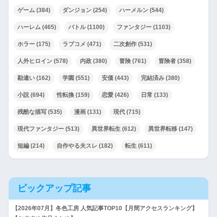
ゲーム
(384)
ダンジョン
(254)
ハーメルン
(544)
ハーレム
(465)
バトル
(1100)
ファンタジー
(1103)
ホラー
(175)
ラブコメ
(471)
二次創作
(531)
人外ヒロイン
(578)
内政
(380)
冒険
(761)
冒険者
(358)
勘違い
(162)
学園
(551)
安価
(443)
完結済み
(380)
小説
(694)
性転換
(159)
恋愛
(426)
日常
(133)
残酷な描写
(535)
漫画
(131)
現代
(715)
現代ファンタジー
(513)
異世界転生
(612)
異世界転移
(147)
短編
(214)
自作やる夫スレ
(182)
転生
(611)
ピックアップ記事
【2026年07月】冬色工房 人気記事TOP10【月間アクセスランキング】