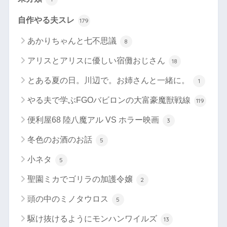
自作やる夫スレ
179
あかりちゃんと七不思議
8
アリスとアリスに優しい宿儺おじさん
18
とある夏の日。川辺で。お姉さんと一緒に。
1
やる夫で学ぶFGOバビロンの大富豪魔獣戦線
119
便利屋68 陸八魔アル VS ホラー映画
3
冬色のお酒のお話
5
小ネタ
5
聖園ミカでゴリラの加護令嬢
2
頭の中のミノタウロス
5
駆け抜けるようにモンハンワイルズ
13