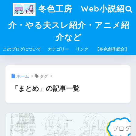
冬色工房 Web小説紹
介・やる夫スレ紹介・アニメ紹
介など
このブログについて
カテゴリー
リンク
【冬色創作総合】
ホーム
タグ
「まとめ」の記事一覧