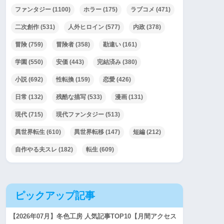
ファンタジー
(1100)
ホラー
(175)
ラブコメ
(471)
二次創作
(531)
人外ヒロイン
(577)
内政
(378)
冒険
(759)
冒険者
(358)
勘違い
(161)
学園
(550)
安価
(443)
完結済み
(380)
小説
(692)
性転換
(159)
恋愛
(426)
日常
(132)
残酷な描写
(533)
漫画
(131)
現代
(715)
現代ファンタジー
(513)
異世界転生
(610)
異世界転移
(147)
短編
(212)
自作やる夫スレ
(182)
転生
(609)
ピックアップ記事
【2026年07月】冬色工房 人気記事TOP10【月間アクセス