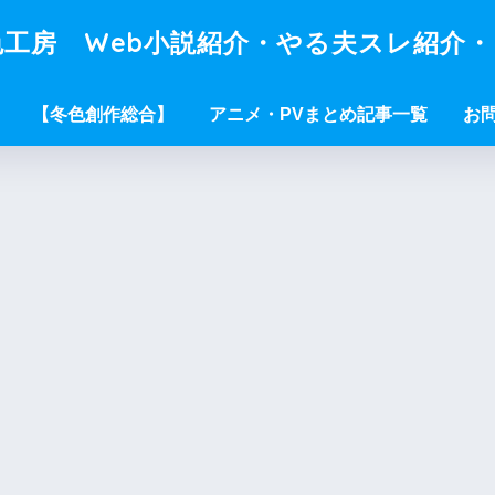
工房 Web小説紹介・やる夫スレ紹介
【冬色創作総合】
アニメ・PVまとめ記事一覧
お