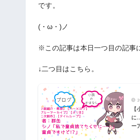
です。
(・ω・)ノ
※この記事は本日一つ目の記事
↓二つ目はこちら。
【
に
ー