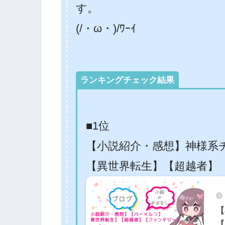
す。
(/・ω・)/ﾜｰｲ
ランキングチェック結果
■1位
【小説紹介・感想】神様系
【異世界転生】【超越者】
【
【