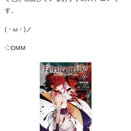
す。
(・ω・)ノ
◇DMM