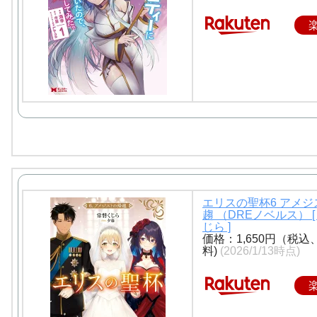
エリスの聖杯6 アメ
趨 （DREノベルス） [
じら ]
価格：1,650円（税込
料)
(2026/1/13時点)