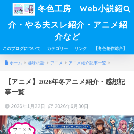
冬色工房 Web小説紹
介・やる夫スレ紹介・アニメ紹
介など
このブログについて
カテゴリー
リンク
【冬色創作総合】
ホーム
趣味の話
アニメ
アニメ紹介記事一覧
【アニメ】2026年冬アニメ紹介・感想記
事一覧
2026年1月22日
2026年6月30日