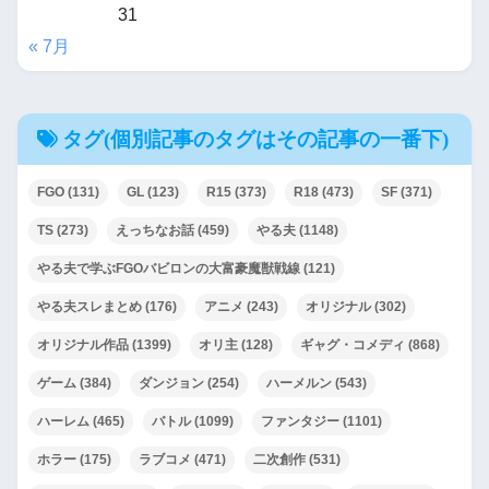
31
« 7月
タグ(個別記事のタグはその記事の一番下)
FGO
(131)
GL
(123)
R15
(373)
R18
(473)
SF
(371)
TS
(273)
えっちなお話
(459)
やる夫
(1148)
やる夫で学ぶFGOバビロンの大富豪魔獣戦線
(121)
やる夫スレまとめ
(176)
アニメ
(243)
オリジナル
(302)
オリジナル作品
(1399)
オリ主
(128)
ギャグ・コメディ
(868)
ゲーム
(384)
ダンジョン
(254)
ハーメルン
(543)
ハーレム
(465)
バトル
(1099)
ファンタジー
(1101)
ホラー
(175)
ラブコメ
(471)
二次創作
(531)