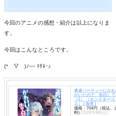
今回のアニメの感想・紹介は以上になりま
す。
今回はこんなところです。
(*￣▽￣)ﾉ~~ ﾏﾀﾈｰ♪
勇者パーティーにかわ
がいたので、告白して
（1） （モンスターコ
ス） [ 海李 ]
価格：704円（税込、
料)
(2026/1/9時点)