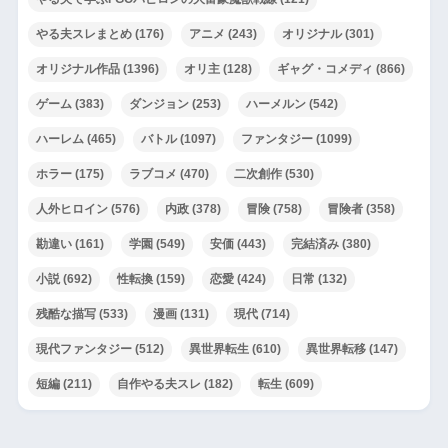
やる夫スレまとめ
(176)
アニメ
(243)
オリジナル
(301)
オリジナル作品
(1396)
オリ主
(128)
ギャグ・コメディ
(866)
ゲーム
(383)
ダンジョン
(253)
ハーメルン
(542)
ハーレム
(465)
バトル
(1097)
ファンタジー
(1099)
ホラー
(175)
ラブコメ
(470)
二次創作
(530)
人外ヒロイン
(576)
内政
(378)
冒険
(758)
冒険者
(358)
勘違い
(161)
学園
(549)
安価
(443)
完結済み
(380)
小説
(692)
性転換
(159)
恋愛
(424)
日常
(132)
残酷な描写
(533)
漫画
(131)
現代
(714)
現代ファンタジー
(512)
異世界転生
(610)
異世界転移
(147)
短編
(211)
自作やる夫スレ
(182)
転生
(609)