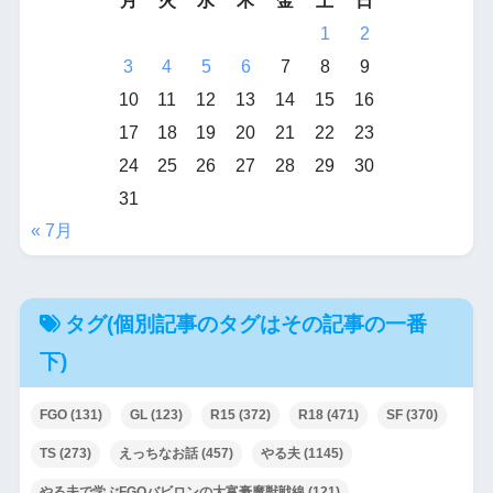
月
火
水
木
金
土
日
1
2
3
4
5
6
7
8
9
10
11
12
13
14
15
16
17
18
19
20
21
22
23
24
25
26
27
28
29
30
31
« 7月
タグ(個別記事のタグはその記事の一番
下)
FGO
(131)
GL
(123)
R15
(372)
R18
(471)
SF
(370)
TS
(273)
えっちなお話
(457)
やる夫
(1145)
やる夫で学ぶFGOバビロンの大富豪魔獣戦線
(121)