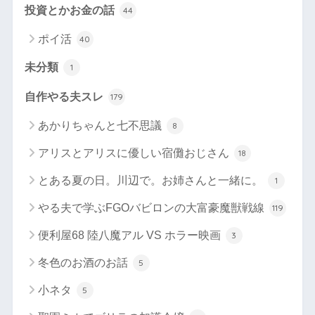
投資とかお金の話
44
ポイ活
40
未分類
1
自作やる夫スレ
179
あかりちゃんと七不思議
8
アリスとアリスに優しい宿儺おじさん
18
とある夏の日。川辺で。お姉さんと一緒に。
1
やる夫で学ぶFGOバビロンの大富豪魔獣戦線
119
便利屋68 陸八魔アル VS ホラー映画
3
冬色のお酒のお話
5
小ネタ
5