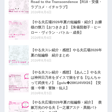
Road to the Transcendence【R18・安価・
ラブコメ・イチャラブ】
2026年8月6日
【やる夫広場2026年夏の短編祭・紹介】お嬢
様の懐刀【おつきさま】【朱雀院都子・ヒー
ロー・ヴィラン・バトル・成長】
2026年8月6日
【やる夫スレ紹介・感想】やる夫広場2026年
夏の短編祭 紹介まとめ
2026年8月6日
【やる夫スレ紹介・感想】【あんこ】やる夫
は神州日乃本をダイスで旅をする【なんちゃ
って武侠モノ】【gulu◆28KU4V0f26】【安
価・中華・冒険・仙人】
2026年8月5日
【やる夫広場2026年夏の短編祭・紹介】 羨
嫉万光のやる夫【一之瀬アスナ・異能バト